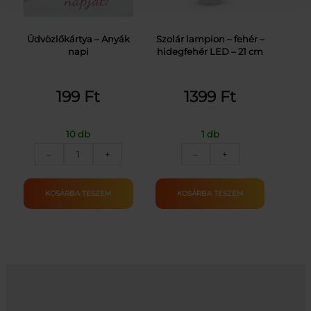
Üdvözlőkártya – Anyák
Szolár lampion – fehér –
napi
hidegfehér LED – 21 cm
199
Ft
1399
Ft
10 db
1 db
Üdvözlőkártya
Szolár
–
+
–
+
–
lampion
Anyák
–
napi
fehér
KOSÁRBA TESZEM
KOSÁRBA TESZEM
mennyiség
–
hidegfehér
LED
–
21
cm
mennyiség