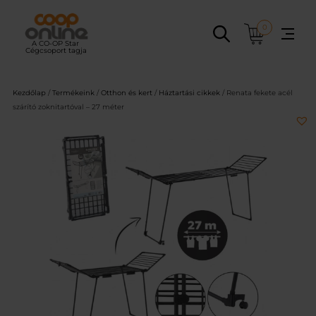
Ugrás
a
0
tartalomhoz
Kezdőlap
/
Termékeink
/
Otthon és kert
/
Háztartási cikkek
/ Renata fekete acél
szárító zoknitartóval – 27 méter