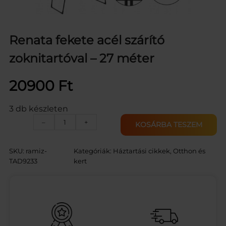
Renata fekete acél szárító
zoknitartóval – 27 méter
20900
Ft
3 db készleten
R
–
+
KOSÁRBA TESZEM
e
n
a
SKU:
ramiz-
Kategóriák:
Háztartási cikkek
, 
Otthon és
t
TAD9233
kert
a
f
e
k
e
t