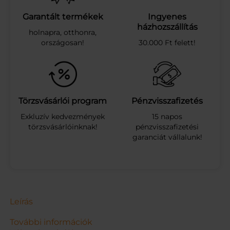
e
a
Garantált termékek
Ingyenes
c
házhozszállítás
holnapra, otthonra,
é
országosan!
30.000 Ft felett!
l
s
z
á
r
í
Törzsvásárlói program
Pénzvisszafizetés
t
Exkluzív kedvezmények
15 napos
ó
törzsvásárlóinknak!
pénzvisszafizetési
z
garanciát vállalunk!
o
k
n
i
t
a
r
Leírás
t
ó
További információk
v