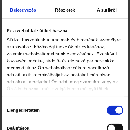
veszélye.
Beleegyezés
Részletek
A sütikről
A quot;Renataquot; szárító könnyen
összecsukható, így kis helyen is kényelmes
Ez a weboldal sütiket használ
tárolást tesz lehetővé. Ideális megoldás
Sütiket használunk a tartalmak és hirdetések személyre
azoknak, akik értékelik a rendet és a
szabásához, közösségi funkciók biztosításához,
helytakarékosságot.
valamint weboldalforgalmunk elemzéséhez. Ezenkívül
közösségi média-, hirdető- és elemező partnereinkkel
megosztjuk az Ön weboldalhasználatra vonatkozó
adatait, akik kombinálhatják az adatokat más olyan
adatokkal, amelyeket Ön adott meg számukra vagy az
Kapcsolódó termékek
Ön által használt más szolgáltatásokból gyűjtöttek.
Hozzájárulás
Elengedhetetlen
kiválasztása
Beállítások