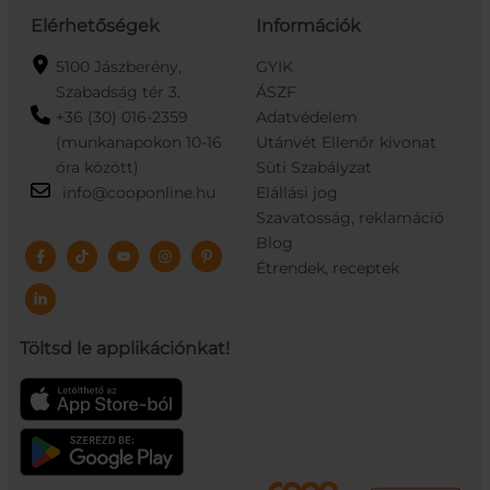
Elérhetőségek
Információk
5100 Jászberény,
GYIK
Szabadság tér 3.
ÁSZF
+36 (30) 016-2359
Adatvédelem
(munkanapokon 10-16
Utánvét Ellenőr kivonat
óra között)
Süti Szabályzat
info@cooponline.hu
Elállási jog
Szavatosság, reklamáció
Blog
Étrendek, receptek
Töltsd le applikációnkat!