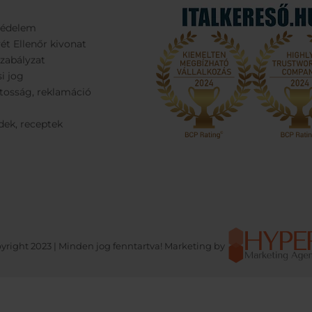
védelem
ét Ellenőr kivonat
Szabályzat
si jog
tosság, reklamáció
dek, receptek
yright 2023 | Minden jog fenntartva! Marketing by