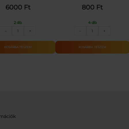
6000
Ft
800
Ft
2 db
4 db
Zsoké
Felhúzhatós
–
+
–
+
baba
egér
lóval
játékfigura
mennyiség
mennyiség
KOSÁRBA TESZEM
KOSÁRBA TESZEM
rmációk