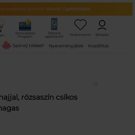
zvisszafizetési garancia!
|
Rólunk
|
Ügyfélszolgálat
0
ram
Spórolj többet!
Nyereményjáték
Kiszállítás
jjal, rózsaszín csíkos
magas