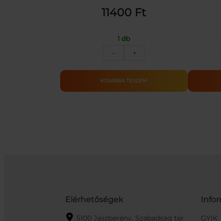
11400
Ft
1 db
NERF
–
+
Nstrike
Elite
Firestrike
KOSÁRBA TESZEM
kilövő
mennyiség
Elérhetőségek
Info
5100 Jászberény, Szabadság tér
GYIK