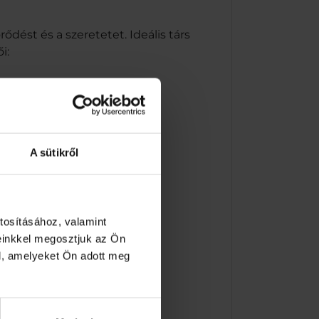
dést és a szeretetet. Ideális társ
i:
A sütikről
tosításához, valamint
einkkel megosztjuk az Ön
l, amelyeket Ön adott meg