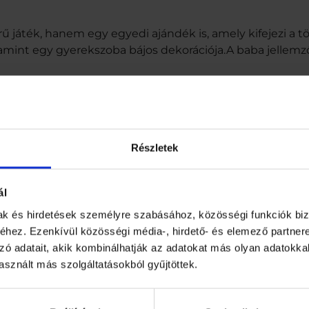
2
8
áték, hanem egy egyedi ajándék is, amely kifejezi a törő
c
int egy gyerekszoba bájos dekorációja.A baba jellemző
m
m
a
ól készült
g
a
 sapkába öltözve
s
m
Részletek
e
n
n
y
ál
 gyermek számára
i
mak és hirdetések személyre szabásához, közösségi funkciók biz
s
é
hez. Ezenkívül közösségi média-, hirdető- és elemező partner
szoba díszekéntTovábbi információ:
g
zó adatait, akik kombinálhatják az adatokat más olyan adatokka
sznált más szolgáltatásokból gyűjtöttek.
ól