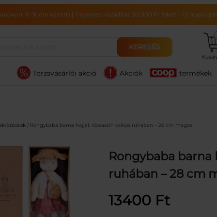
pokon 10-16 óra között)
|
Ingyenes kiszállítás 30.000 Ft felett!
|
15 napos pén
KERESÉS
Kosa
Törzsvásárlói akció
Akciók
termékek
ak/bútorok
/ Rongybaba barna hajjal, rózsaszín csíkos ruhában – 28 cm magas
Rongybaba barna ha
ruhában – 28 cm 
13400
Ft