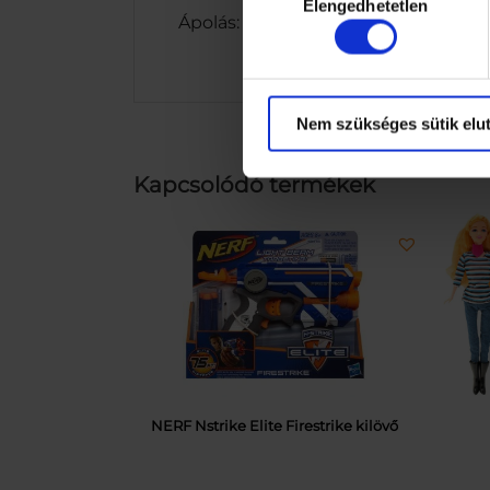
Elengedhetetlen
kiválasztása
Ápolás: Kézi mosás enyhe szappano
Nem szükséges sütik elut
Kapcsolódó termékek
NERF Nstrike Elite Firestrike kilövő