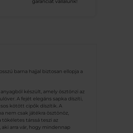
garanciát vállalunk!
szú barna hajjal biztosan ellopja a
anyagból készült, amely ösztönzi az
óver. A fejét elegáns sapka díszíti,
sos kötött cipők díszítik. A
ba nem csak játékra ösztönöz,
tökéletes társsá teszi az
, aki arra vár, hogy mindennap