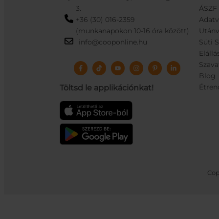
3.
ÁSZF
+36 (30) 016-2359
Adat
(munkanapokon 10-16 óra között)
Utánv
info@cooponline.hu
Süti 
Elállá
Szava
Blog
Étren
Töltsd le applikációnkat!
Cop