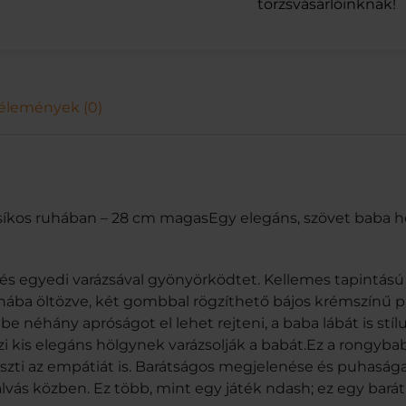
r
törzsvásárlóinknak!
ó
z
s
a
s
élemények (0)
z
í
n
c
s
í
síkos ruhában – 28 cm magasEgy elegáns, szövet baba hos
k
o
s
r
és egyedi varázsával gyönyörködtet. Kellemes tapintású 
u
hába öltözve, két gombbal rögzíthető bájos krémszínű pul
h
e néhány apróságot el lehet rejteni, a baba lábát is stílu
á
i kis elegáns hölgynek varázsolják a babát.Ez a rongyba
b
a
eszti az empátiát is. Barátságos megjelenése és puhasága 
n
vás közben. Ez több, mint egy játék ndash; ez egy barát
–