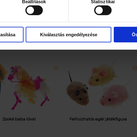
Beállítások
Statisztikai
s meleg vízbenA baba elegáns kartondobozba van csoma
asítása
Kiválasztás engedélyezése
Ös
Zsoké baba lóval
Felhúzhatós egér játékfigura