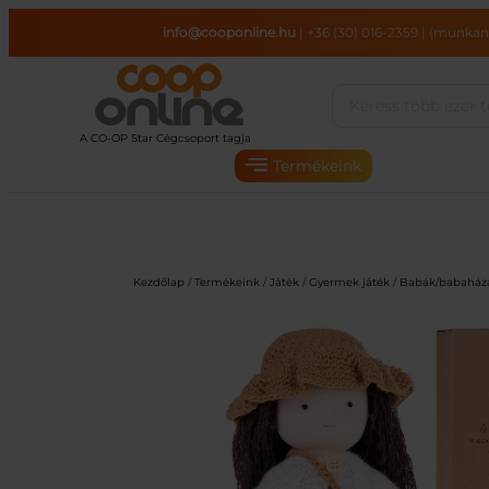
Ugrás
info@cooponline.hu
|
+36 (30) 016-2359
|
(munkana
a
tartalomhoz
Termékeink
Kezdőlap
/
Termékeink
/
Játék
/
Gyermek játék
/
Babák/babaház