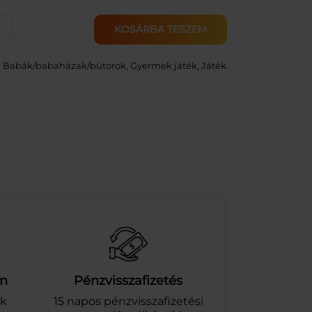
+
KOSÁRBA TESZEM
:
Babák/babaházak/bútorok
, 
Gyermek játék
, 
Játék
am
Pénzvisszafizetés
ek
15 napos pénzvisszafizetési