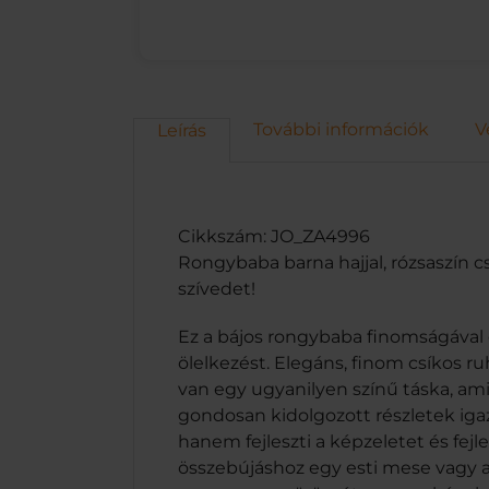
További információk
V
Leírás
Cikkszám: JO_ZA4996
Rongybaba barna hajjal, rózsaszín c
szívedet!
Ez a bájos rongybaba finomságával 
ölelkezést. Elegáns, finom csíkos ru
van egy ugyanilyen színű táska, amib
gondosan kidolgozott részletek igaz
hanem fejleszti a képzeletet és fejl
összebújáshoz egy esti mese vagy al