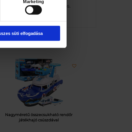
Marketing
golva, ajándéknak tökéletes.
szes süti elfogadása
Nagyméretű összecsukható rendőr
játékhajó csúszdával