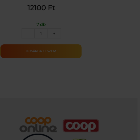
12100
Ft
7 db
Nagyméretű
–
+
összecsukható
rendőr
játékhajó
KOSÁRBA TESZEM
csúszdával
mennyiség