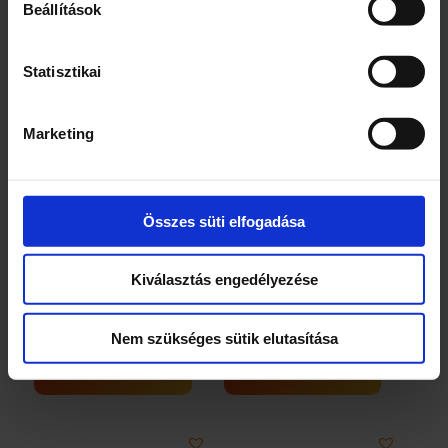
Beállítások
Statisztikai
Marketing
Aqua Magic
Zsoké baba lóval
rajzszőnyeg
Összes süti elfogadása
2700
Ft
6000
Ft
Kiválasztás engedélyezése
8 db
2 db
Aqua
Zsoké
–
+
–
+
Magic
baba
Nem szükséges sütik elutasítása
rajzszőnyeg
lóval
mennyiség
mennyiség
KOSÁRBA TESZEM
KOSÁRBA TESZEM