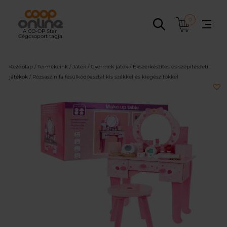
Ugrás
a
0
tartalomhoz
Kezdőlap
/
Termékeink
/
Játék
/
Gyermek játék
/
Ékszerkészítés és szépítészeti
játékok
/ Rózsaszín fa fésülködőasztal kis székkel és kiegészítőkkel