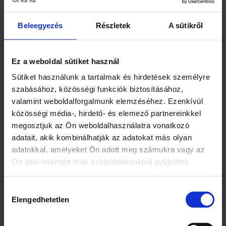
y
Méretek:- fésülködőasztal kb. 72 cm x 45 cm x
i
23 cm,- szék kb. 23,5 cm x 22 cm,- hajszárító
s
Beleegyezés
Részletek
A sütikről
kb. 12,3 cm x 11,5 cm x 2 cm,- kb. 8 cm x 6,5 cm
é
x 6 cm méretű tartályok,- kiszerelés kb 47 cm
g
x 25 cm x 28 cm.
Ez a weboldal sütiket használ
Sütiket használunk a tartalmak és hirdetések személyre
A készlet tartalma:- a készlet fa szerkezeti
szabásához, közösségi funkciók biztosításához,
részei,- igazi tükör,- szék,- 2 tartályok,- 2 rúzs- 2
valamint weboldalforgalmunk elemzéséhez. Ezenkívül
körömlakk,- parfüm,- fésű,- hajszárító-
közösségi média-, hirdető- és elemező partnereinkkel
csavarok,- imbuszkulcs,- összeszerelési
megosztjuk az Ön weboldalhasználatra vonatkozó
útmutató.
adatait, akik kombinálhatják az adatokat más olyan
adatokkal, amelyeket Ön adott meg számukra vagy az
Ön által használt más szolgáltatásokból gyűjtöttek.
Hozzájárulás
Kapcsolódó termékek
Elengedhetetlen
kiválasztása