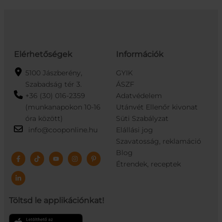
Elérhetőségek
Információk
5100 Jászberény,
GYIK
Szabadság tér 3.
ÁSZF
+36 (30) 016-2359
Adatvédelem
(munkanapokon 10-16
Utánvét Ellenőr kivonat
óra között)
Süti Szabályzat
info@cooponline.hu
Elállási jog
Szavatosság, reklamáció
Blog
Étrendek, receptek
Töltsd le applikációnkat!