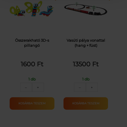
Összerakható 3D-s
Vasúti pálya vonattal
pillangó
(hang + füst)
1600
Ft
13500
Ft
1 db
1 db
Összerakható
Vasúti
–
+
–
+
3D-
pálya
s
vonattal
pillangó
(hang
KOSÁRBA TESZEM
KOSÁRBA TESZEM
mennyiség
+
füst)
mennyiség