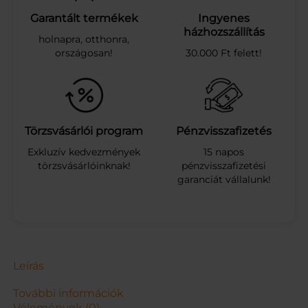
f
é
Garantált termékek
Ingyenes
s
házhozszállítás
holnapra, otthonra,
ü
országosan!
30.000 Ft felett!
l
k
ö
d
ő
a
Törzsvásárlói program
Pénzvisszafizetés
s
Exkluzív kedvezmények
15 napos
z
törzsvásárlóinknak!
pénzvisszafizetési
t
garanciát vállalunk!
a
l
k
i
s
s
z
Leírás
é
k
További információk
k
Vélemények (0)