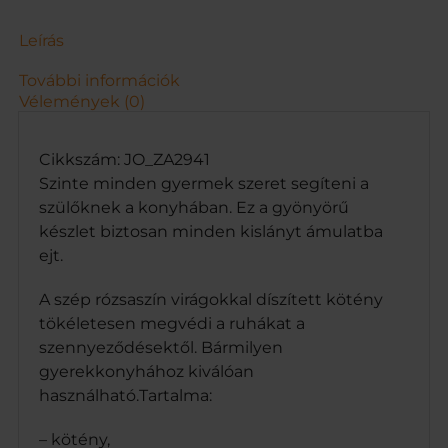
e
l
Leírás
é
s
További információk
k
Vélemények (0)
i
e
g
Cikkszám: JO_ZA2941
é
Szinte minden gyermek szeret segíteni a
s
szülőknek a konyhában. Ez a gyönyörű
z
készlet biztosan minden kislányt ámulatba
í
ejt.
t
ő
k
A szép rózsaszín virágokkal díszített kötény
k
tökéletesen megvédi a ruhákat a
e
szennyeződésektől. Bármilyen
l
gyerekkonyhához kiválóan
m
használható.Tartalma:
e
n
n
– kötény,