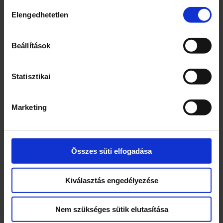
Hozzájárulás
Elengedhetetlen
kiválasztása
Kapcsolódó termékek
Beállítások
Statisztikai
Marketing
Táncos szőnyeg
Tűzoltó készlet
Összes süti elfogadása
Kiválasztás engedélyezése
10300
Ft
10900
Ft
Nem szükséges sütik elutasítása
2 db
1 db
Táncos
Tűzoltó