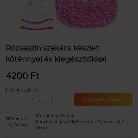
Rózsaszín szakács készlet
köténnyel és kiegészítőkkel
4200
Ft
1 db készleten
R
–
+
KOSÁRBA TESZEM
ó
z
s
Kategóriák:
Gyerek
SKU:
ramiz-
a
konyha/kiegészitők/háztartás
, 
Gyermek játék
, 
JO_ZA2941
s
Játék
z