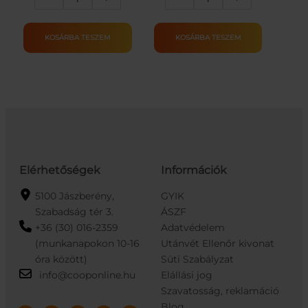
Rock
horgászjáték
Gitár
mennyiség
gyermekeknek
KOSÁRBA TESZEM
KOSÁRBA TESZEM
piros
színben
mennyiség
Elérhetőségek
Információk
5100 Jászberény,
GYIK
Szabadság tér 3.
ÁSZF
+36 (30) 016-2359
Adatvédelem
(munkanapokon 10-16
Utánvét Ellenőr kivonat
óra között)
Süti Szabályzat
info@cooponline.hu
Elállási jog
Szavatosság, reklamáció
Blog