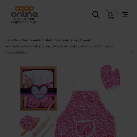
Ugrás
a
0
tartalomhoz
Kezdőlap
/
Termékeink
/
Játék
/
Gyermek játék
/
Gyerek
konyha/kiegészitők/háztartás
/ Rózsaszín szakács készlet köténnyel és
kiegészítőkkel