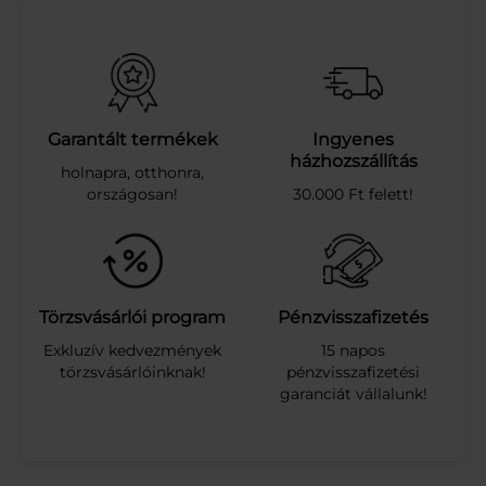
í
n
s
z
a
k
á
Garantált termékek
Ingyenes
c
házhozszállítás
holnapra, otthonra,
s
országosan!
30.000 Ft felett!
k
é
s
z
l
e
Törzsvásárlói program
Pénzvisszafizetés
t
Exkluzív kedvezmények
15 napos
k
törzsvásárlóinknak!
pénzvisszafizetési
ö
garanciát vállalunk!
t
é
n
n
y