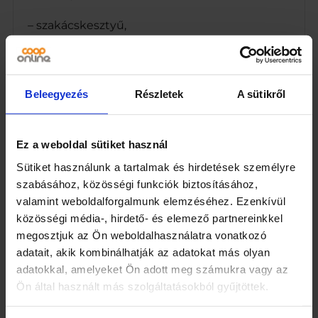
y
i
– szakácskesztyű,
s
é
– fa sodrófa,
g
– fakanál,
Beleegyezés
Részletek
A sütikről
– sapka,
Ez a weboldal sütiket használ
– fém habverőméretek:
Sütiket használunk a tartalmak és hirdetések személyre
– kötény kb. 52cm x 41cm,
szabásához, közösségi funkciók biztosításához,
valamint weboldalforgalmunk elemzéséhez. Ezenkívül
– kesztyű kb. 17 cm x 11 cm,
közösségi média-, hirdető- és elemező partnereinkkel
megosztjuk az Ön weboldalhasználatra vonatkozó
– sapka kerülete kb. 46-54 cm,
adatait, akik kombinálhatják az adatokat más olyan
adatokkal, amelyeket Ön adott meg számukra vagy az
– nyújtófa kb. 20 cm
Ön által használt más szolgáltatásokból gyűjtöttek.