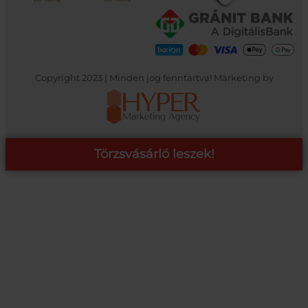
Copyright 2023 | Minden jog fenntartva! Marketing by
Törzsvásárló leszek!
COOP ONLINE – TÖRZSVÁSÁRLÓI PROGRAM
A Coop Online-nál értékeljük hűséged, így létre hoztunk egy
törzsvásárlói programot, amely azonnali kedvezményekre,
pontgyűjtésre és beváltásra, illetve további szuper ajánlatokra
jogosít fel.
RÉSZLETEK