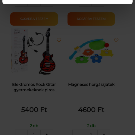
–
+
–
+
szőnyeg
készlet
mennyiség
mennyiség
KOSÁRBA TESZEM
KOSÁRBA TESZEM
Elektromos Rock Gitár
Mágneses horgászjáték
gyermekeknek piros
színben
5400
Ft
4600
Ft
2 db
2 db
Elektromos
Mágneses
–
+
–
+