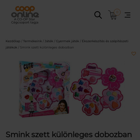
Ugrás
a
0
tartalomhoz
Kezdőlap
/
Termékeink
/
Játék
/
Gyermek játék
/
Ékszerkészítés és szépítészeti
játékok
/ Smink szett különleges dobozban
Smink szett különleges dobozban