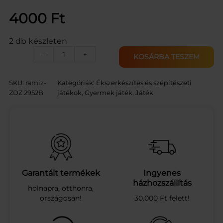
4000
Ft
2 db készleten
S
–
+
KOSÁRBA TESZEM
m
i
n
SKU:
ramiz-
Kategóriák:
Ékszerkészítés és szépítészeti
k
ZDZ.2952B
játékok
, 
Gyermek játék
, 
Játék
s
z
e
t
t
k
ü
l
Garantált termékek
Ingyenes
ö
házhozszállítás
holnapra, otthonra,
n
országosan!
30.000 Ft felett!
l
e
g