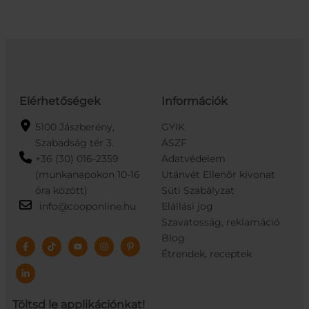
Elérhetőségek
Információk
5100 Jászberény,
GYIK
Szabadság tér 3.
ÁSZF
+36 (30) 016-2359
Adatvédelem
(munkanapokon 10-16
Utánvét Ellenőr kivonat
óra között)
Süti Szabályzat
info@cooponline.hu
Elállási jog
Szavatosság, reklamáció
Blog
Étrendek, receptek
Töltsd le applikációnkat!