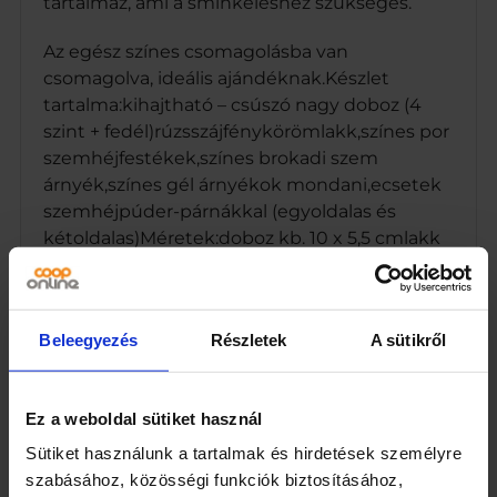
tartalmaz, ami a sminkeléshez szükséges.
Az egész színes csomagolásba van
csomagolva, ideális ajándéknak.Készlet
tartalma:kihajtható – csúszó nagy doboz (4
szint + fedél)rúzsszájfénykörömlakk,színes por
szemhéjfestékek,színes brokadi szem
árnyék,színes gél árnyékok mondani,ecsetek
szemhéjpúder-párnákkal (egyoldalas és
kétoldalas)Méretek:doboz kb. 10 x 5,5 cmlakk
kb. 9 cmfelhordó ecsetek kb. 3,5 cm-es
árnyékok felvitelérecsomagolás kb. 31,5 x 33 x
7 cm
Beleegyezés
Részletek
A sütikről
Ez a weboldal sütiket használ
Sütiket használunk a tartalmak és hirdetések személyre
Kapcsolódó termékek
szabásához, közösségi funkciók biztosításához,