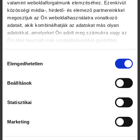
valamint weboldalforgalmunk elemzéséhez. Ezenkívül
közösségi média-, hirdető- és elemező partnereinkkel
megosztjuk az Ön weboldalhasználatra vonatkozó
adatait, akik kombinálhatják az adatokat más olyan
adatokkal, amelyeket Ön adott meg számukra vagy az
Ön által használt más szolgáltatásokból gyűjtöttek.
Hozzájárulás
Mása gyurmakészlet
2in1 játszószőnyeg
Elengedhetetlen
kiválasztása
Beállítások
6300
Ft
4300
Ft
1 db
2 db
Statisztikai
Mása
2in1
–
+
–
+
gyurmakészlet
játszószőnyeg
mennyiség
mennyiség
Marketing
KOSÁRBA TESZEM
KOSÁRBA TESZEM