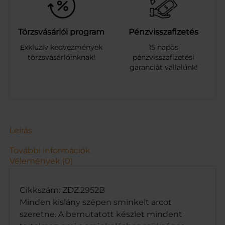
e
s
d
Törzsvásárlói program
Pénzvisszafizetés
o
Exkluzív kedvezmények
15 napos
b
törzsvásárlóinknak!
pénzvisszafizetési
o
garanciát vállalunk!
z
b
a
n
m
e
n
Leírás
n
y
További információk
i
Vélemények (0)
s
é
g
Cikkszám: ZDZ.2952B
Minden kislány szépen sminkelt arcot
szeretne. A bemutatott készlet mindent