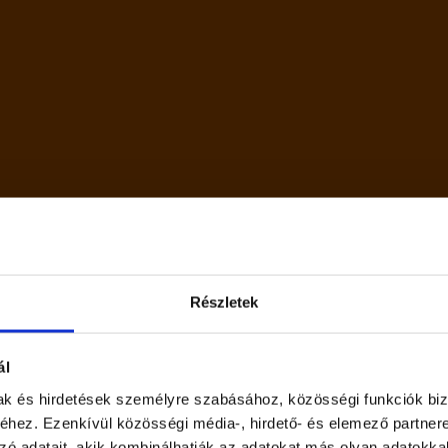
esség
Részletek
felsőerjesztésű
ál
Kérjük, nyilatkozz, hogy
mak és hirdetések személyre szabásához, közösségi funkciók biz
 Referencia beviteli érték egy átlagos felnőtt számára (8400
hez. Ezenkívül közösségi média-, hirdető- és elemező partner
elmúltál-e már 18 éves!
zó adatait, akik kombinálhatják az adatokat más olyan adatokka