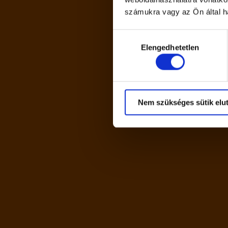
számukra vagy az Ön által ha
Heineken Hungária Sörgyárak Zr
Ajánlott fogyasztási hőfok 11-1
Hozzájárulás
Minőségét megőrzi: lásd a dobo
Elengedhetetlen
kiválasztása
Fenntarthatósági jelentés: h
Heineken Hungária Sörgyárak Zr
k
Fogyaszd felelősséggel!
Meggyes sörkülönlegesség
9400 Sopron, Vándor S. u. 1.
Nem szükséges sütik elut
Márka
Soproni
Kiszerelés
500
Egység (szabadon)
ml