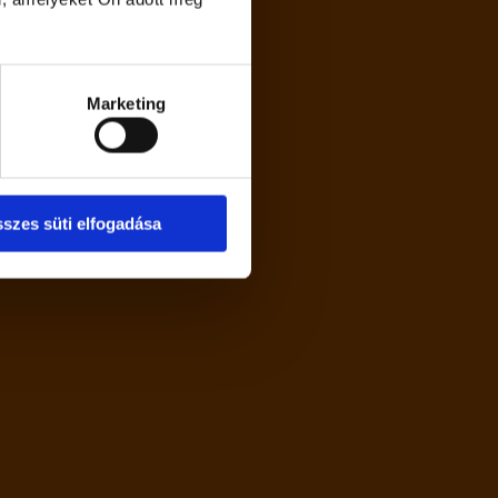
16-200 www.soproni.hu
Marketing
,
16-200 www.soproni.hu
ak
szes süti elfogadása