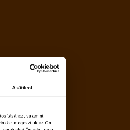
A sütikről
tosításához, valamint
 kJ/2000 kcal)
einkkel megosztjuk az Ön
l, amelyeket Ön adott meg