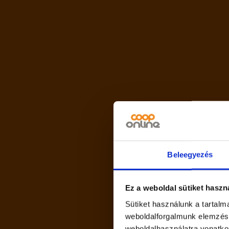
Számszerű méret: 500
Általános alkohol adatok
Alkoholtartalom: 4
Egység értékesítés
Magasság: 169
Szélesség: 66
Mélység: 66
Terméknév felosztás
Funkcionális név: Sörkülönleg
Beleegyezés
Variáns: Meggy Ale, szűretlen, 
Referencia beviteli nyilatkozat
Ez a weboldal sütiket haszn
Sütiket használunk a tartal
Referencia beviteli nyilatkozat:
weboldalforgalmunk elemzésé
Memó
weboldalhasználatra vonatko