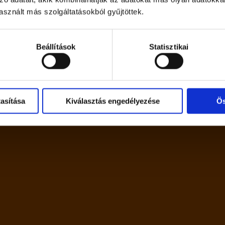
sznált más szolgáltatásokból gyűjtöttek.
t. 9400 Sopron, Vándor S. u. 1. Vevőszolgálat: 06/99/5
Elmúltál 18 éves?
3°C
z alján. Hűvös, napfénytől védett helyen tárolandó.
Nem
Igen
Beállítások
Statisztikai
einekenhungaria.hu
A CO-OP Online Kft. elkötelezett híve és támogatója a felelősségteljes
t. 9400 Sopron, Vándor S. u. 1. Vevőszolgálat: 06/99/5
ultúrált italfogyasztásnak. Ezért szeszesital fogyasztását 18 éven aluli
számára nem ajánljuk és őket kiszolgálni nem tudjuk.
asítása
Kiválasztás engedélyezése
Ös