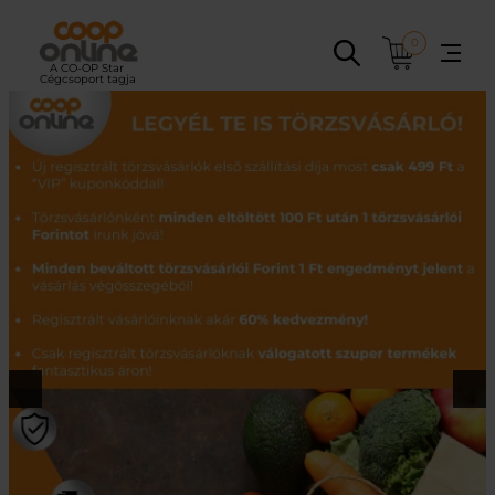
Ugrás
a
0
tartalomhoz