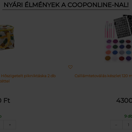
NYÁRI ÉLMÉNYEK A COOPONLINE-NAL!
 Hőszigetelt pikniktáska 2 db
Csillámtetoválás készlet 120 m
éttel
0
Ft
430
b
9 d
nanász
C
+
–
intás
k