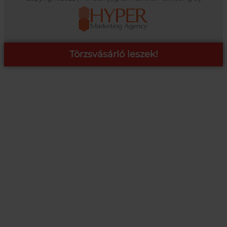
Törzsvásárló leszek!
COOP ONLINE – TÖRZSVÁSÁRLÓI PROGRAM
A Coop Online-nál értékeljük hűséged, így létre hoztunk egy
törzsvásárlói programot, amely azonnali kedvezményekre,
pontgyűjtésre és beváltásra, illetve további szuper ajánlatokra
jogosít fel.
RÉSZLETEK