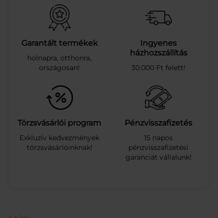
ő
k
é
s
z
Garantált termékek
Ingyenes
l
házhozszállítás
holnapra, otthonra,
e
országosan!
30.000 Ft felett!
t
–
V
i
r
á
Törzsvásárlói program
Pénzvisszafizetés
g
Exkluzív kedvezmények
15 napos
o
törzsvásárlóinknak!
pénzvisszafizetési
k
garanciát vállalunk!
v
i
l
á
g
a
(