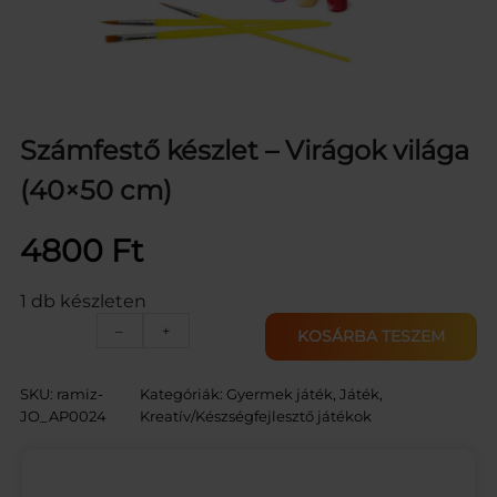
Számfestő készlet – Virágok világa
(40×50 cm)
4800
Ft
1 db készleten
S
–
+
KOSÁRBA TESZEM
z
á
m
SKU:
ramiz-
Kategóriák:
Gyermek játék
, 
Játék
, 
f
JO_AP0024
Kreatív/Készségfejlesztő játékok
e
s
t