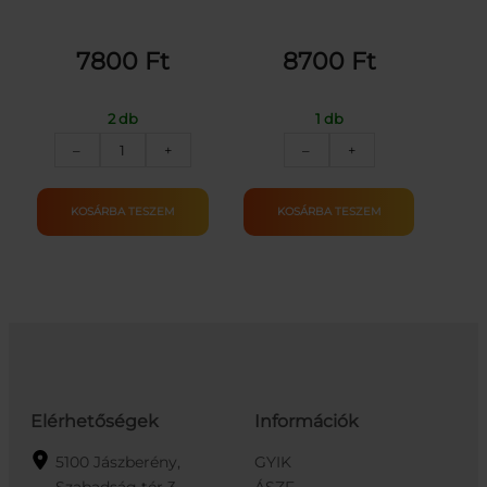
7800
Ft
8700
Ft
2 db
1 db
Blaze
Interaktív
–
+
–
+
Storm
xilofon
játékfegyver-
mennyiség
kék
KOSÁRBA TESZEM
KOSÁRBA TESZEM
mennyiség
Elérhetőségek
Információk
5100 Jászberény,
GYIK