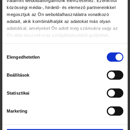
valamint weboldalforgalmunk elemzéséhez. Ezenkívül
akasztható és megcsodálható
közösségi média-, hirdető- és elemező partnereinkkel
A készlet tartalma:natúr vászon3 nejlon
megosztjuk az Ön weboldalhasználatra vonatkozó
ecsetszámozott ökológiai akrilfesték
adatait, akik kombinálhatják az adatokat más olyan
palettaellenőrzőlap (papír vagy QR-kóddal)
adatokkal, amelyeket Ön adott meg számukra vagy az
Ön által használt más szolgáltatásokból gyűjtöttek.
Hozzájárulás
Elengedhetetlen
kiválasztása
Kapcsolódó termékek
Beállítások
Statisztikai
Marketing
NERF Nstrike Elite
Tűzoltó készlet
Firestrike kilövő