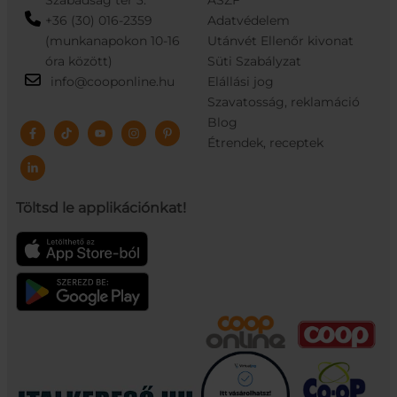
Szabadság tér 3.
ÁSZF
+36 (30) 016-2359
Adatvédelem
(munkanapokon 10-16
Utánvét Ellenőr kivonat
óra között)
Süti Szabályzat
info@cooponline.hu
Elállási jog
Szavatosság, reklamáció
Blog
Étrendek, receptek
Töltsd le applikációnkat!