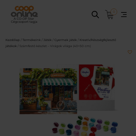
Ugrás
a
0
tartalomhoz
Kezdőlap
/
Termékeink
/
Játék
/
Gyermek játék
/
Kreatív/Készségfejlesztő
játékok
/ Számfestő készlet – Virágok világa (40×50 cm)