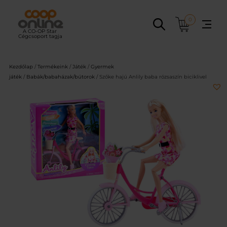
Ugrás
a
0
tartalomhoz
Kezdőlap
/
Termékeink
/
Játék
/
Gyermek
játék
/
Babák/babaházak/bútorok
/ Szőke hajú Anlily baba rózsaszín biciklivel