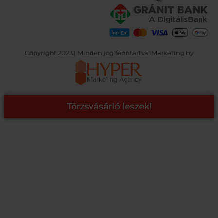
Copyright 2023 | Minden jog fenntartva! Marketing by
Törzsvásárló leszek!
COOP ONLINE – TÖRZSVÁSÁRLÓI PROGRAM
A Coop Online-nál értékeljük hűséged, így létre hoztunk egy
törzsvásárlói programot, amely azonnali kedvezményekre,
pontgyűjtésre és beváltásra, illetve további szuper ajánlatokra
jogosít fel.
RÉSZLETEK