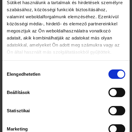
Sütiket használunk a tartalmak és hirdetések személyre
szabásához, közösségi funkciók biztosításához,
valamint weboldalforgalmunk elemzéséhez. Ezenkívül
Kapcsolódó termékek
közösségi média-, hirdető- és elemező partnereinkkel
megosztjuk az Ön weboldalhasználatra vonatkozó
adatait, akik kombinálhatják az adatokat más olyan
adatokkal, amelyeket Ön adott meg számukra vagy az
Ön által használt más szolgáltatásokból gyűjtöttek.
Hozzájárulás
Elengedhetetlen
kiválasztása
Jelmez-többféle
Zsoké baba lóval
Beállítások
5000
Ft
6000
Ft
Statisztikai
1 db
2 db
Marketing
Jelmez-
Zsoké