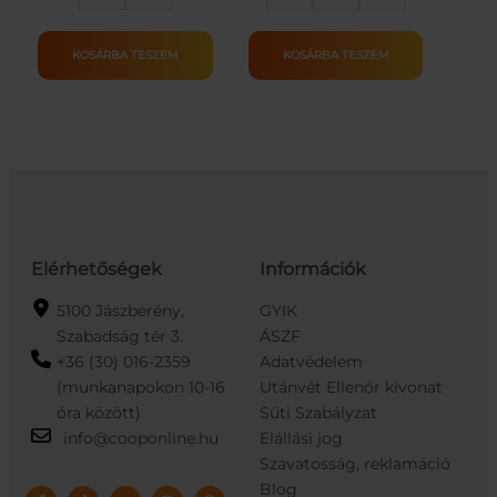
hal
összecsukható
többféle
rendőr
mennyiség
játékhajó
KOSÁRBA TESZEM
KOSÁRBA TESZEM
csúszdával
mennyiség
Elérhetőségek
Információk
5100 Jászberény,
GYIK
Szabadság tér 3.
ÁSZF
+36 (30) 016-2359
Adatvédelem
(munkanapokon 10-16
Utánvét Ellenőr kivonat
óra között)
Süti Szabályzat
info@cooponline.hu
Elállási jog
Szavatosság, reklamáció
Blog