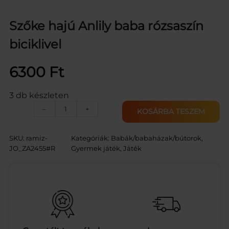
Szőke hajú Anlily baba rózsaszín
biciklivel
6300
Ft
3 db készleten
S
–
+
KOSÁRBA TESZEM
z
ő
k
SKU:
ramiz-
Kategóriák:
Babák/babaházak/bútorok
, 
e
JO_ZA2455#R
Gyermek játék
, 
Játék
h
a
j
ú
A
n
l
i