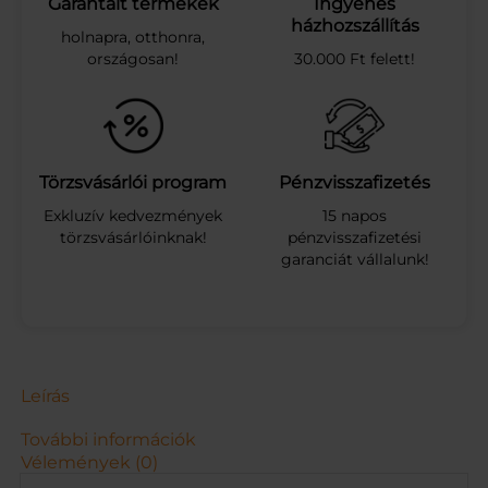
Garantált termékek
Ingyenes
l
házhozszállítás
holnapra, otthonra,
y
országosan!
30.000 Ft felett!
b
a
b
a
r
ó
Törzsvásárlói program
Pénzvisszafizetés
z
Exkluzív kedvezmények
15 napos
s
törzsvásárlóinknak!
pénzvisszafizetési
a
garanciát vállalunk!
s
z
í
n
b
i
c
Leírás
i
k
További információk
l
Vélemények (0)
i