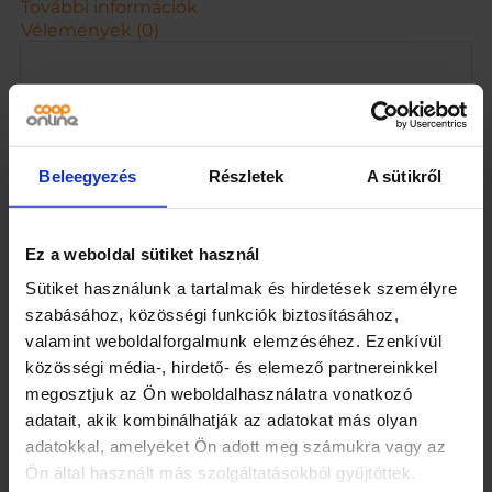
n
További információk
y
Vélemények (0)
i
s
é
g
Kapcsolódó termékek
Beleegyezés
Részletek
A sütikről
Ez a weboldal sütiket használ
Sütiket használunk a tartalmak és hirdetések személyre
szabásához, közösségi funkciók biztosításához,
valamint weboldalforgalmunk elemzéséhez. Ezenkívül
közösségi média-, hirdető- és elemező partnereinkkel
megosztjuk az Ön weboldalhasználatra vonatkozó
Maggi
Knorr
adatait, akik kombinálhatják az adatokat más olyan
májgombócleves falusi
tyúkhúsleveskocka 6 x
adatokkal, amelyeket Ön adott meg számukra vagy az
csigatésztával 60 g
10 g (60 g)
Ön által használt más szolgáltatásokból gyűjtöttek.