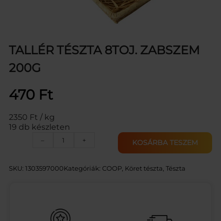
TALLÉR TÉSZTA 8TOJ. ZABSZEM
200G
470
Ft
2350 Ft / kg
19 db készleten
T
–
+
KOSÁRBA TESZEM
A
L
L
SKU:
1303597000
Kategóriák:
COOP
, 
Köret tészta
, 
Tészta
É
R
T
É
S