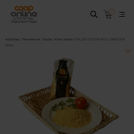
Ugrás
a
0
tartalomhoz
Kezdőlap
/
Termékeink
/
Tészta
/
Köret tészta
/ TALLÉR TÉSZTA 8TOJ. ZABSZEM
200G