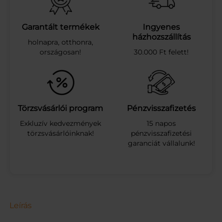
Z
T
A
Garantált termékek
Ingyenes
8
házhozszállítás
holnapra, otthonra,
T
országosan!
30.000 Ft felett!
O
J
.
Z
A
B
Törzsvásárlói program
Pénzvisszafizetés
S
Exkluzív kedvezmények
15 napos
Z
törzsvásárlóinknak!
pénzvisszafizetési
E
garanciát vállalunk!
M
2
0
0
G
m
e
Leírás
n