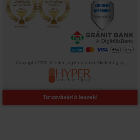
Copyright 2023 | Minden jog fenntartva! Marketing by
Törzsvásárló leszek!
COOP ONLINE – TÖRZSVÁSÁRLÓI PROGRAM
A Coop Online-nál értékeljük hűséged, így létre hoztunk egy
törzsvásárlói programot, amely azonnali kedvezményekre,
pontgyűjtésre és beváltásra, illetve további szuper ajánlatokra