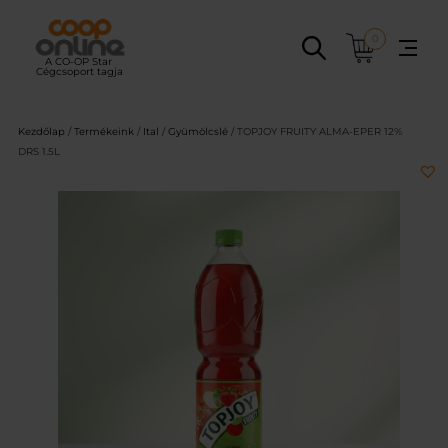
Ugrás
a
0
tartalomhoz
Kezdőlap
/
Termékeink
/
Ital
/
Gyümölcslé
/ TOPJOY FRUITY ALMA-EPER 12%
DRS 1.5L