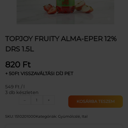
TOPJOY FRUITY ALMA-EPER 12%
DRS 1.5L
820
Ft
+ 50Ft VISSZAVÁLTÁSI DÍJ PET
549 Ft / l
3 db készleten
T
–
+
KOSÁRBA TESZEM
O
P
J
SKU:
1510201000
Kategóriák:
Gyümölcslé
, 
Ital
O
Y