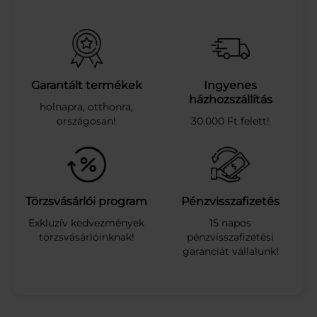
F
R
U
I
T
Y
Garantált termékek
Ingyenes
A
házhozszállítás
holnapra, otthonra,
L
országosan!
30.000 Ft felett!
M
A
-
E
P
E
Törzsvásárlói program
Pénzvisszafizetés
R
Exkluzív kedvezmények
15 napos
1
törzsvásárlóinknak!
pénzvisszafizetési
2
garanciát vállalunk!
%
D
R
S
1