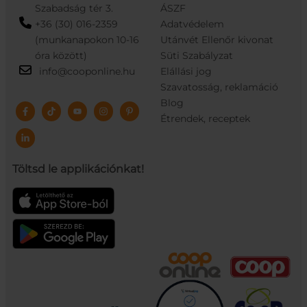
Szabadság tér 3.
ÁSZF
+36 (30) 016-2359
Adatvédelem
(munkanapokon 10-16
Utánvét Ellenőr kivonat
óra között)
Süti Szabályzat
info@cooponline.hu
Elállási jog
Szavatosság, reklamáció
Blog
Étrendek, receptek
Töltsd le applikációnkat!