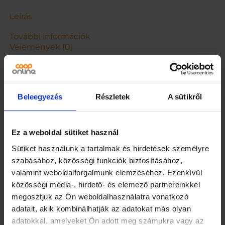
.
5
Leírás
L
m
További információk
e
Vélemények (0)
n
n
y
i
s
Beleegyezés
Részletek
A sütikről
é
Kapcsolódó termékek
g
Ez a weboldal sütiket használ
Sütiket használunk a tartalmak és hirdetések személyre
szabásához, közösségi funkciók biztosításához,
valamint weboldalforgalmunk elemzéséhez. Ezenkívül
közösségi média-, hirdető- és elemező partnereinkkel
megosztjuk az Ön weboldalhasználatra vonatkozó
adatait, akik kombinálhatják az adatokat más olyan
adatokkal, amelyeket Ön adott meg számukra vagy az
Rauch Happy Day 100%
Pickwick kamilla tea 20