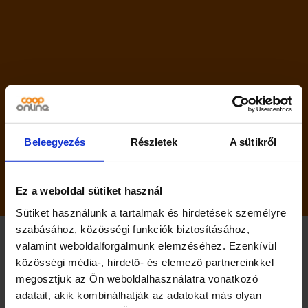
Ő
Leírás
0
.
További információk
7
Vélemények (0)
5
L
Memó
m
e
n
n
Beleegyezés
Részletek
A sütikről
y
i
Kapcsolódó termékek
s
é
Ez a weboldal sütiket használ
g
Sütiket használunk a tartalmak és hirdetések személyre
szabásához, közösségi funkciók biztosításához,
valamint weboldalforgalmunk elemzéséhez. Ezenkívül
közösségi média-, hirdető- és elemező partnereinkkel
megosztjuk az Ön weboldalhasználatra vonatkozó
adatait, akik kombinálhatják az adatokat más olyan