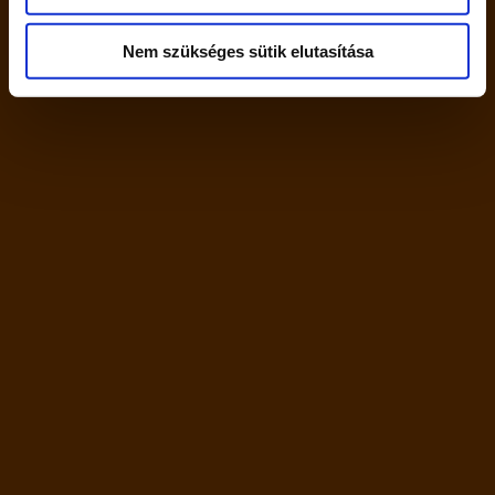
Pickwick csipkebogyó
Pickwick citromízű zöld
tea hibiszkusszal 20
tea 20 filter 40 g
Nem szükséges sütik elutasítása
filter 50 g
820
Ft
820
Ft
9 db
3 db
PICKWICK
PICKWICK
–
+
–
+
GYÓGYTEA
ZÖLD
CSIPKEB.
TEA
HIB.20X2.5G
CITROMMAL
KOSÁRBA TESZEM
KOSÁRBA TESZEM
mennyiség
20X2G
40G
mennyiség
Elérhetőségek
Információk