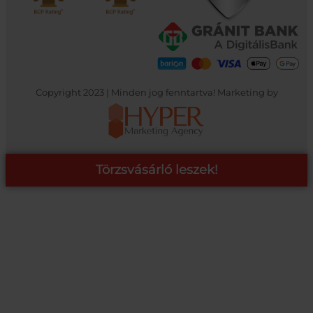
Copyright 2023 | Minden jog fenntartva! Marketing by
Törzsvásárló leszek!
COOP ONLINE – TÖRZSVÁSÁRLÓI PROGRAM
A Coop Online-nál értékeljük hűséged, így létre hoztunk egy
törzsvásárlói programot, amely azonnali kedvezményekre,
pontgyűjtésre és beváltásra, illetve további szuper ajánlatokra
jogosít fel.
RÉSZLETEK