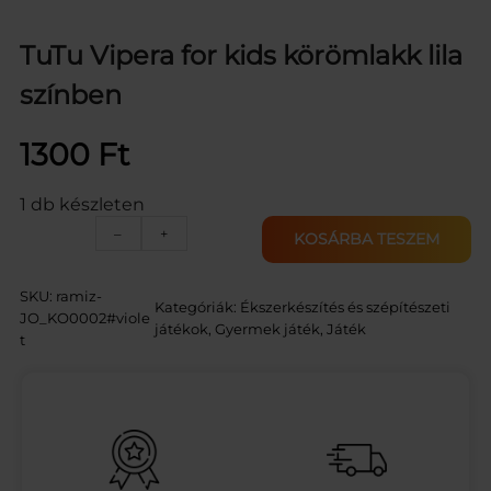
TuTu Vipera for kids körömlakk lila
színben
1300
Ft
1 db készleten
T
–
+
KOSÁRBA TESZEM
u
T
u
SKU:
ramiz-
Kategóriák:
Ékszerkészítés és szépítészeti
V
JO_KO0002#viole
játékok
, 
Gyermek játék
, 
Játék
i
t
p
e
r
a
f
o
r