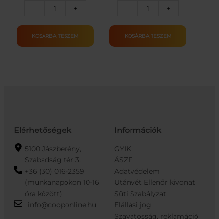
"Kifacsaró"
Bestway
–
+
–
+
társasjáték
medence
mennyiség
takaró
fólia
KOSÁRBA TESZEM
KOSÁRBA TESZEM
488
cm
mennyiség
Elérhetőségek
Információk
5100 Jászberény,
GYIK
Szabadság tér 3.
ÁSZF
+36 (30) 016-2359
Adatvédelem
(munkanapokon 10-16
Utánvét Ellenőr kivonat
óra között)
Süti Szabályzat
info@cooponline.hu
Elállási jog
Szavatosság, reklamáció