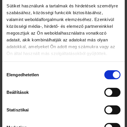
Sütiket használunk a tartalmak és hirdetések személyre
szabásához, közösségi funkciók biztosításához,
valamint weboldalforgalmunk elemzéséhez. Ezenkívül
Kapcsolódó termékek
közösségi média-, hirdető- és elemező partnereinkkel
megosztjuk az Ön weboldalhasználatra vonatkozó
adatait, akik kombinálhatják az adatokat más olyan
adatokkal, amelyeket Ön adott meg számukra vagy az
Ön által használt más szolgáltatásokból gyűjtöttek.
Hozzájárulás
Elengedhetetlen
kiválasztása
Hercegnő sátor II.
Blaze Storm
Beállítások
félautómata
játékpuska-kék
7600
Ft
10200
Ft
Statisztikai
1 db
1 db