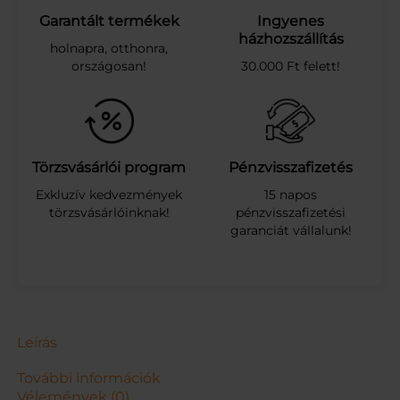
k
Garantált termékek
Ingyenes
i
házhozszállítás
holnapra, otthonra,
d
országosan!
30.000 Ft felett!
s
k
ö
r
ö
m
Törzsvásárlói program
Pénzvisszafizetés
l
Exkluzív kedvezmények
15 napos
a
törzsvásárlóinknak!
pénzvisszafizetési
k
garanciát vállalunk!
k
l
i
l
a
s
z
Leírás
í
n
További információk
b
Vélemények (0)