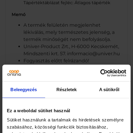
Tápértéktáblázat fejléc: Átlagos tápérték
Memó
A termék felületén megjelenhet
lékiválás, mely természetes jelenség, a
termék minőségét nem befolyásolja.
Univer-Product Zrt., H-6000 Kecskemét,
Mindszenti krt. 57. informacio@univer.hu
Fogyasztás előtt felrázandó!
Minőségét megőrzi (nap, hónap, év) a
termék hátoldalán jelzett időpontig.
Tárolás: napfénytől és fagytól védett,
száraz, hűvös helyen.
Beleegyezés
Részletek
A sütikről
Univer-Product Zrt., H-6000 Kecskemét,
Mindszenti krt. 57. Információ
informacio@univer.hu
Ez a weboldal sütiket használ
Mustár
Sütiket használunk a tartalmak és hirdetések személyre
H-6000 Kecskemét, Mindszenti krt. 57.
szabásához, közösségi funkciók biztosításához,
A flakon 22 adagot tartalmaz