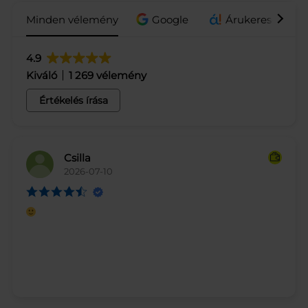
Minden vélemény
Google
Árukereső.hu / 
4.9
Kiváló
1 269 vélemény
Értékelés írása
Csilla
2026-07-10