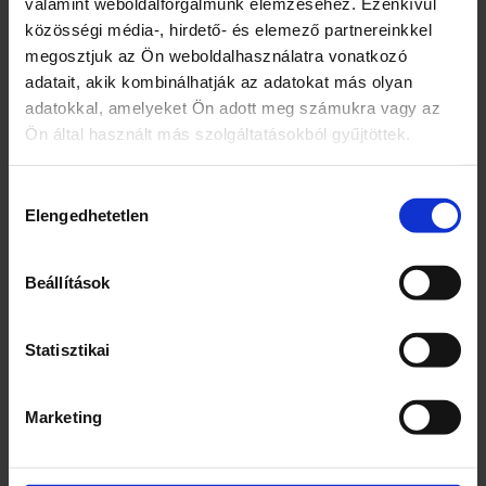
valamint weboldalforgalmunk elemzéséhez. Ezenkívül
közösségi média-, hirdető- és elemező partnereinkkel
Márka
megosztjuk az Ön weboldalhasználatra vonatkozó
Univer
adatait, akik kombinálhatják az adatokat más olyan
adatokkal, amelyeket Ön adott meg számukra vagy az
Jellemzők
Ön által használt más szolgáltatásokból gyűjtöttek.
E-szám mentes
Adalékanyagoktól mentes
Hozzájárulás
Elengedhetetlen
kiválasztása
Kiszerelés
440
Beállítások
Egység (szabadon)
Statisztikai
g
Összetevők
Marketing
Víz
Ecet