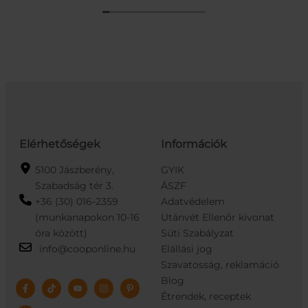
Elérhetőségek
Információk
5100 Jászberény,
GYIK
Szabadság tér 3.
ÁSZF
+36 (30) 016-2359
Adatvédelem
(munkanapokon 10-16
Utánvét Ellenőr kivonat
óra között)
Süti Szabályzat
info@cooponline.hu
Elállási jog
Szavatosság, reklamáció
Blog
Étrendek, receptek