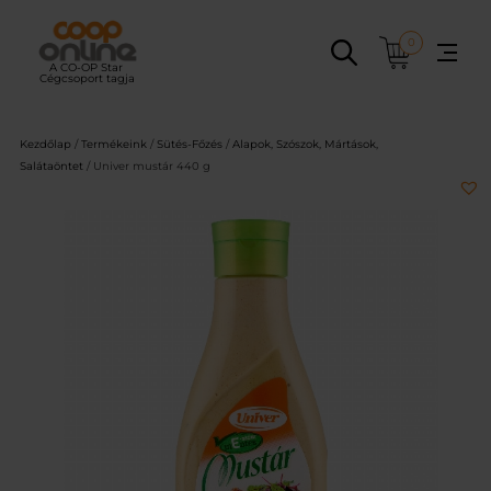
Ugrás
a
0
tartalomhoz
Kezdőlap
/
Termékeink
/
Sütés-Főzés
/
Alapok, Szószok, Mártások,
Salátaöntet
/ Univer mustár 440 g