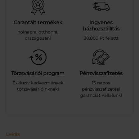
T
Á
R
E
Garantált termékek
Ingyenes
-
házhozszállítás
holnapra, otthonra,
M
országosan!
30.000 Ft felett!
E
N
T
E
S
Á
Törzsvásárlói program
Pénzvisszafizetés
T
Exkluzív kedvezmények
15 napos
L
törzsvásárlóinknak!
pénzvisszafizetési
Á
garanciát vállalunk!
T
L
Á
T
S
Z
Ó
Leírás
F