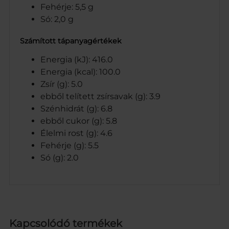
Fehérje: 5,5 g
Só: 2,0 g
Számított tápanyagértékek
Energia (kJ): 416.0
Energia (kcal): 100.0
Zsír (g): 5.0
ebből telített zsírsavak (g): 3.9
Szénhidrát (g): 6.8
ebből cukor (g): 5.8
Élelmi rost (g): 4.6
Fehérje (g): 5.5
Só (g): 2.0
Kapcsolódó termékek