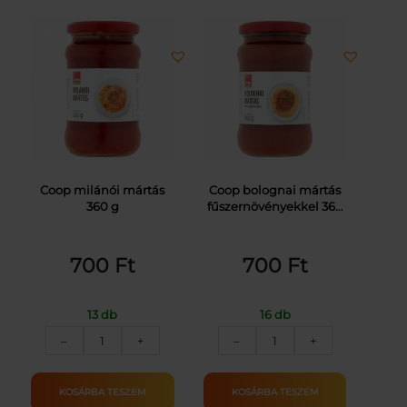
Coop milánói mártás
Coop bolognai mártás
360 g
fűszernövényekkel 360
g
700
Ft
700
Ft
13 db
16 db
COOP
COOP
–
+
–
+
MILÁNÓI
BOLOGNAI
MÁRTÁS
MÁRTÁS
360G
360G
KOSÁRBA TESZEM
KOSÁRBA TESZEM
mennyiség
mennyiség