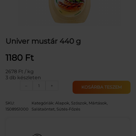
Univer mustár 440 g
1180
Ft
2678 Ft / kg
3 db készleten
U
–
+
KOSÁRBA TESZEM
N
I
V
SKU:
Kategóriák:
Alapok, Szószok, Mártások,
E
1508951000
Salátaöntet
, 
Sütés-Főzés
R
M
U
S