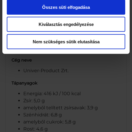
Mustármag
Összes süti elfogadása
Cukor
Só
Kiválasztás engedélyezése
Fűszerek
Email segélyvonal
Nem szükséges sütik elutasítása
informacio@univer.hu
Cég neve
Univer-Product Zrt.
Tápanyagok
Energia: 416 kJ / 100 kcal
Zsír: 5,0 g
amelyből telített zsírsavak: 3,9 g
Szénhidrát: 6,8 g
amelyből cukrok: 5,8 g
Rost: 4,6 g