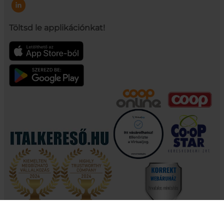
Töltsd le applikációnkat!