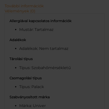
L
További információk
A
Vélemények (0)
K
O
Allergiával kapcsolatos információk
N
4
Mustár: Tartalmaz
4
0
Adalékok
G
Adalékok: Nem tartalmaz
m
e
n
Tárolási típus
n
Típus: Szobahőmérsékletű
y
i
s
Csomagolási típus
é
Típus: Palack
g
Szabványosított márka
Márka: Univer