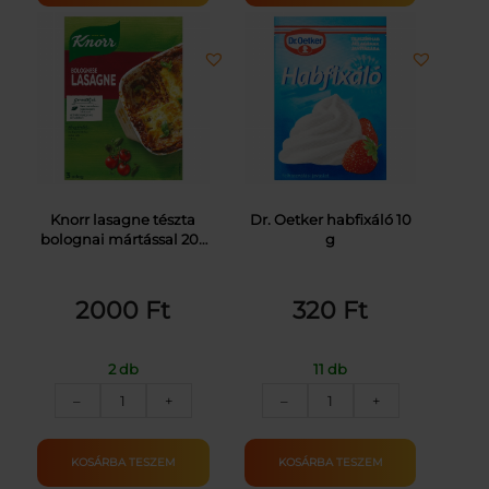
Knorr lasagne tészta
Dr. Oetker habfixáló 10
bolognai mártással 205
g
g
2000
Ft
320
Ft
2 db
11 db
KNORR
DR.OETKER
–
+
–
+
LASAGNE
HABFIXÁLÓ
BOLOGNAI
10G
205G
mennyiség
KOSÁRBA TESZEM
KOSÁRBA TESZEM
mennyiség