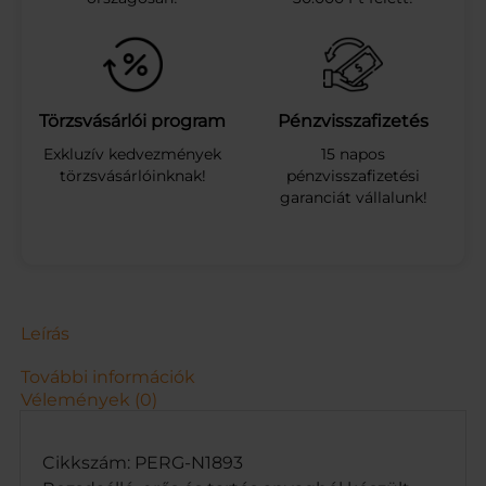
2
5
c
m
m
e
Törzsvásárlói program
Pénzvisszafizetés
n
Exkluzív kedvezmények
15 napos
n
törzsvásárlóinknak!
pénzvisszafizetési
y
garanciát vállalunk!
i
s
é
g
Leírás
További információk
Vélemények (0)
Cikkszám: PERG-N1893