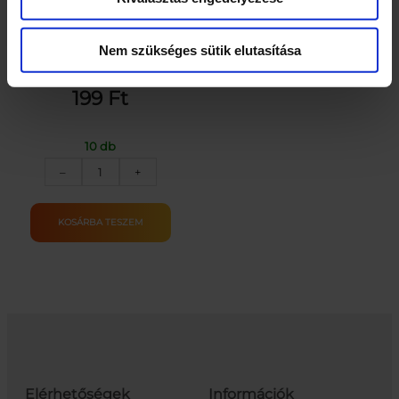
Üdvözlőkártya –
Bor_RAJZ
Nem szükséges sütik elutasítása
199
Ft
10 db
Üdvözlőkártya
–
+
–
Bor_RAJZ
mennyiség
KOSÁRBA TESZEM
Elérhetőségek
Információk