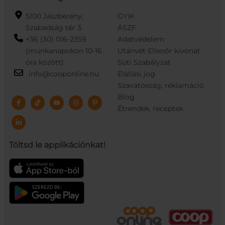
5100 Jászberény,
GYIK
Szabadság tér 3.
ÁSZF
+36 (30) 016-2359
Adatvédelem
(munkanapokon 10-16
Utánvét Ellenőr kivonat
óra között)
Süti Szabályzat
info@cooponline.hu
Elállási jog
Szavatosság, reklamáció
Blog
Étrendek, receptek
Töltsd le applikációnkat!