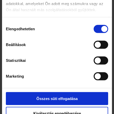
adatokkal, amelyeket Ön adott meg számukra vagy az
Méretek: 31 x 25 cm
Ön által használt más szolgáltatásokból gyűjtöttek.
Téma: Levelek
Hozzájárulás
Elengedhetetlen
kiválasztása
Szín: Fekete
Beállítások
Statisztikai
Kapcsolódó termékek
Marketing
Összes süti elfogadása
Kiválasztás engedélyezése