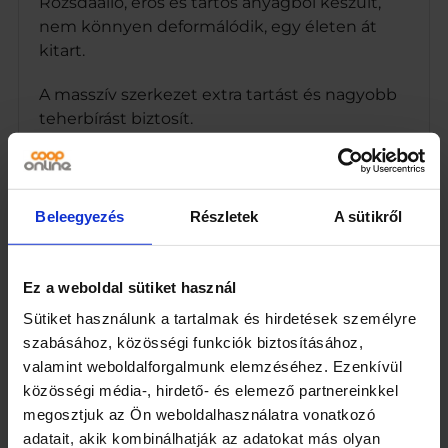
Rozsdaálló, erős és tartós anyagból készült,
nem könnyen deformálódik, egy életen át
kitart.
A masszív szerkezet extra tartást és nagyobb
teherbírást biztosít.
Könnyen felszerelhető fa kerítésoszlopokra,
teraszoszlopokra vagy akár belső falakra is,
hogy díszítse teraszát, kertjét, előszobáját,
Beleegyezés
Részletek
A sütikről
verandáját, nappaliját, étkezőjét, hogy még
több bájt vigyen otthonába vagy kertjébe.
Ez a weboldal sütiket használ
Tökéletes lámpások, virágtartók, madáretetők,
Sütiket használunk a tartalmak és hirdetések személyre
falikarok, szélcsengők, ünnepi dekorációk
szabásához, közösségi funkciók biztosításához,
felakasztására.
valamint weboldalforgalmunk elemzéséhez. Ezenkívül
közösségi média-, hirdető- és elemező partnereinkkel
Kültéri és beltéri dekorációra is alkalmas;
megosztjuk az Ön weboldalhasználatra vonatkozó
minimalista dizájnt kölcsönöz otthonának
adatait, akik kombinálhatják az adatokat más olyan
vagy kertjének.