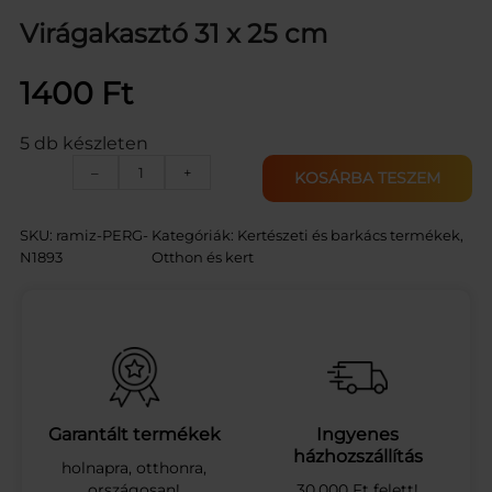
Virágakasztó 31 x 25 cm
1400
Ft
5 db készleten
V
–
+
KOSÁRBA TESZEM
i
r
á
SKU:
ramiz-PERG-
Kategóriák:
Kertészeti és barkács termékek
, 
g
N1893
Otthon és kert
a
k
a
s
z
t
ó
3
Garantált termékek
Ingyenes
1
házhozszállítás
holnapra, otthonra,
x
országosan!
30.000 Ft felett!