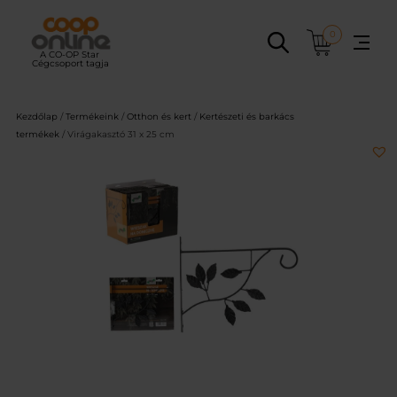
Ugrás
a
0
tartalomhoz
Kezdőlap
/
Termékeink
/
Otthon és kert
/
Kertészeti és barkács
termékek
/ Virágakasztó 31 x 25 cm