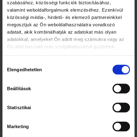
szabásához, közösségi funkciók biztosításához,
valamint weboldalforgalmunk elemzéséhez. Ezenkívül
közösségi média-, hirdető- és elemező partnereinkkel
megosztjuk az Ön weboldalhasználatra vonatkozó
adatait, akik kombinálhatják az adatokat más olyan
Kapcsolódó termékek
adatokkal, amelyeket Ön adott meg számukra vagy az
Ön által használt más szolgáltatásokból gyűjtöttek.
Hozzájárulás
Elengedhetetlen
kiválasztása
Beállítások
VISSZAVÁLTÁSI DÍJ PET
2DB
Statisztikai
100
Ft
Marketing