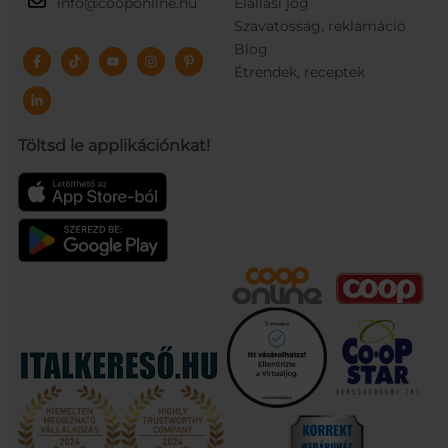
info@cooponline.hu
Elállási jog
Szavatosság, reklamáció
Blog
Étrendek, receptek
Töltsd le applikációnkat!