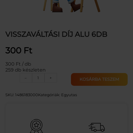
VISSZAVÁLTÁSI DÍJ ALU 6DB
300
Ft
300 Ft / db
259 db készleten
V
–
+
KOSÁRBA TESZEM
I
S
S
SKU:
1486183000
Kategóriák:
Egyutas
Z
A
V
Á
L
T