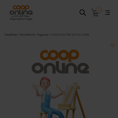
Ugrás
a
0
tartalomhoz
Kezdőlap
/
Termékeink
/
Egyutas
/ VISSZAVÁLTÁSI DÍJ ALU 6DB