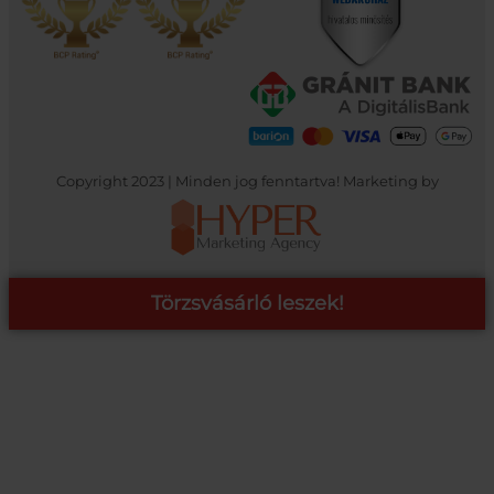
Copyright 2023 | Minden jog fenntartva! Marketing by
Törzsvásárló leszek!
COOP ONLINE – TÖRZSVÁSÁRLÓI PROGRAM
A Coop Online-nál értékeljük hűséged, így létre hoztunk egy
törzsvásárlói programot, amely azonnali kedvezményekre,
pontgyűjtésre és beváltásra, illetve további szuper ajánlatokra
jogosít fel.