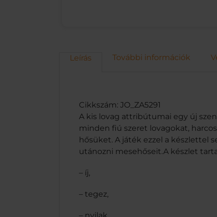
További információk
V
Leírás
Cikkszám: JO_ZA5291
A kis lovag attribútumai egy új szen
minden fiú szeret lovagokat, harcos
hősüket. A játék ezzel a készlettel 
utánozni mesehőseit.A készlet tart
– íj,
– tegez,
– nyilak,