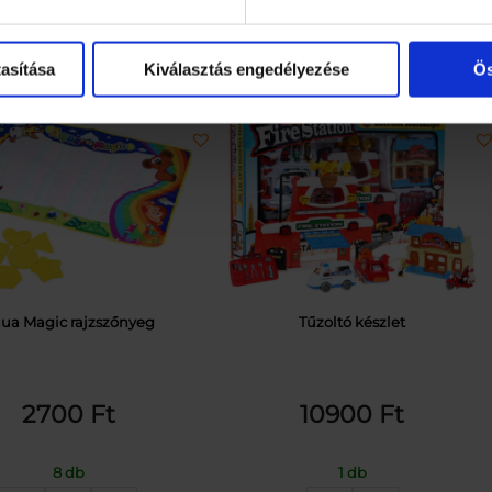
asítása
Kiválasztás engedélyezése
Ös
ua Magic rajzszőnyeg
Tűzoltó készlet
2700
Ft
10900
Ft
8 db
1 db