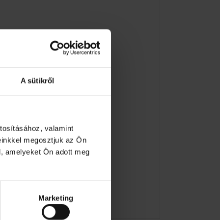
A sütikről
tosításához, valamint
einkkel megosztjuk az Ön
l, amelyeket Ön adott meg
lokhoz, otthoni játékhoz stb.
életesen kidolgozott.
Marketing