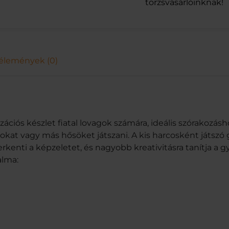
r
törzsvásárlóinknak!
c
i
f
e
l
élemények (0)
s
z
e
r
e
l
zációs készlet fiatal lovagok számára, ideális szórakozás
é
s
okat vagy más hősöket játszani. A kis harcosként játszó 
g
serkenti a képzeletet, és nagyobb kreativitásra tanítja a
y
alma:
e
r
e
k
e
k
n