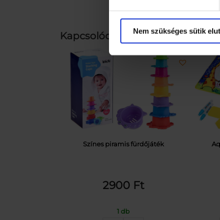
Nem szükséges sütik elut
Kapcsolódó termékek
Színes piramis fürdőjáték
Aq
2900
Ft
1 db