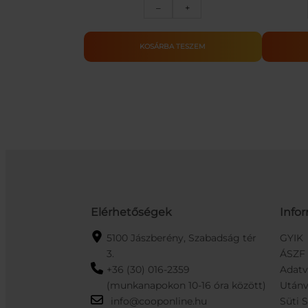
Színes
–
+
piramis
fürdőjáték
mennyiség
KOSÁRBA TESZEM
Elérhetőségek
Info
5100 Jászberény, Szabadság tér
GYIK
3.
ÁSZF
+36 (30) 016-2359
Adat
(munkanapokon 10-16 óra között)
Utánv
info@cooponline.hu
Süti 