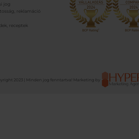
si jog
tosság, reklamáció
dek, receptek
yright 2023 | Minden jog fenntartva! Marketing by