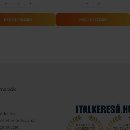
Aqua
Tűzoltó
–
+
–
+
Magic
készlet
rajzszőnyeg
mennyiség
mennyiség
KOSÁRBA TESZEM
KOSÁRBA TESZEM
rmációk
védelem
ét Ellenőr kivonat
Szabályzat