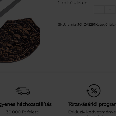
1 db készleten
W
–
+
a
r
r
SKU:
ramiz-JO_ZA5291
Kategóriák:
i
o
r
s
o
f
t
h
e
w
o
r
l
d
–
gyenes házhozszállítás
Törzsvásárlói progr
h
a
30.000 Ft felett!
Exkluzív kedvezmény