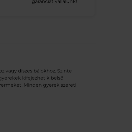
garanciát vállalunk!
hoz vagy díszes bálokhoz. Szinte
gyerekek kifejezhetik belső
 gyermeket. Minden gyerek szereti