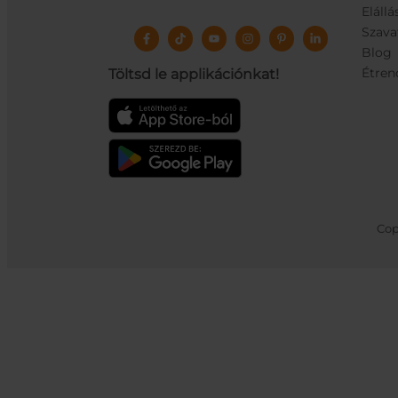
Elállá
Szava
Blog
Étren
Töltsd le applikációnkat!
Cop