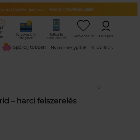
zvisszafizetési garancia!
|
Rólunk
|
Ügyfélszolgálat
0
ram
Spórolj többet!
Nyereményjáték
Kiszállítás
ld – harci felszerelés