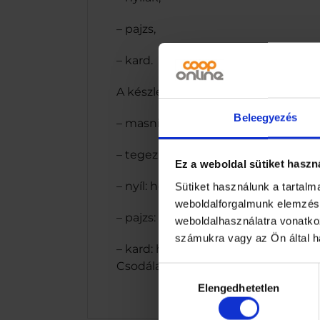
– pajzs,
– kard.
A készlet méretei:
Beleegyezés
– masni: hossza kb. 44 cm
– tegez: 13 x 9 cm
Ez a weboldal sütiket haszn
– nyíl: hossza kb. 24 cm
Sütiket használunk a tartal
weboldalforgalmunk elemzésé
– pajzs: 29 x 20 cm
weboldalhasználatra vonatko
számukra vagy az Ön által ha
– kard: hossza 50 cmA gazdagon fels
Csodálatos pillanatnyi örömet fog 
Hozzájárulás
Elengedhetetlen
kiválasztása