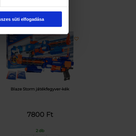
szes süti elfogadása
Blaze Storm játékfegyver-kék
7800
Ft
2 db