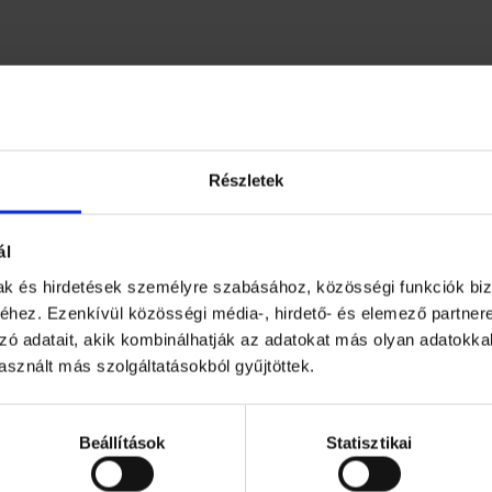
e
k
m
e
n
n
y
i
Részletek
s
é
g
ál
mak és hirdetések személyre szabásához, közösségi funkciók biz
hez. Ezenkívül közösségi média-, hirdető- és elemező partner
zó adatait, akik kombinálhatják az adatokat más olyan adatokka
sznált más szolgáltatásokból gyűjtöttek.
zerelt készlet tökéletes lesz farsangi bálokhoz, jelmezbá
nyújtani gyermekének. A készlet minden részletében tök
Beállítások
Statisztikai