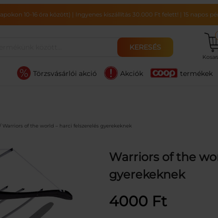
pokon 10-16 óra között)
|
Ingyenes kiszállítás 30.000 Ft felett!
|
15 napos pén
KERESÉS
Kosa
Törzsvásárlói akció
Akciók
termékek
/ Warriors of the world – harci felszerelés gyerekeknek
Warriors of the wor
gyerekeknek
4000
Ft