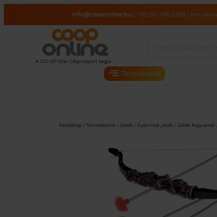
Ugrás
info@cooponline.hu
|
+36 (30) 016-2359
|
(munkana
a
tartalomhoz
Termékeink
Kezdőlap
/
Termékeink
/
Játék
/
Gyermek játék
/
Játék fegyverek