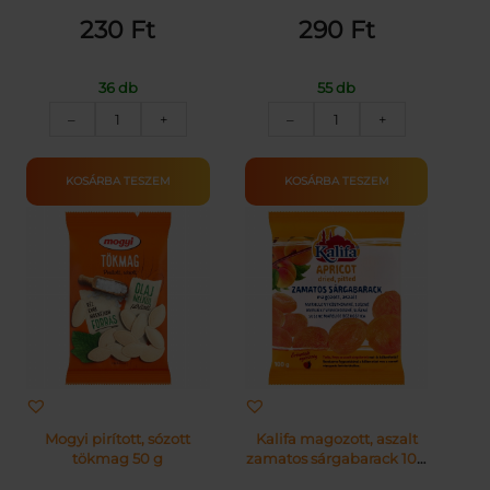
230
Ft
290
Ft
36 db
55 db
NÓGRÁDI
MOGYI
–
+
–
+
ROPOGÓS
NAPRAFORGÓMAG
SÓS
60G
PÁLCIKA
mennyiség
KOSÁRBA TESZEM
KOSÁRBA TESZEM
45G
mennyiség
Mogyi pirított, sózott
Kalifa magozott, aszalt
tökmag 50 g
zamatos sárgabarack 100
g