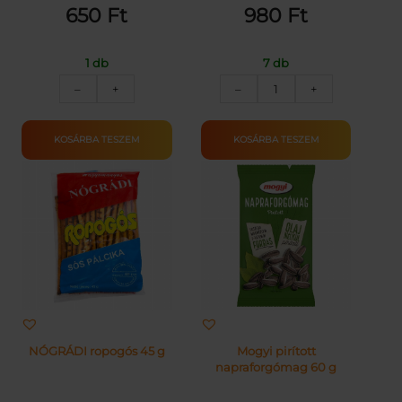
650
Ft
980
Ft
1 db
7 db
CHIO
CHIO
–
+
–
+
BIG
PARTY
PEP
MIX
65G
200G
KOSÁRBA TESZEM
KOSÁRBA TESZEM
mennyiség
mennyiség
NÓGRÁDI ropogós 45 g
Mogyi pirított
napraforgómag 60 g