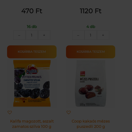
470
Ft
1120
Ft
16 db
4 db
MOGYI
KALIFA
–
+
–
+
SÓZOTT-
ASZALT
PIRÍTOTT
SÁRGABARACK
TÖKMAG
100G
KOSÁRBA TESZEM
KOSÁRBA TESZEM
50G
mennyiség
mennyiség
Kalifa magozott, aszalt
Coop kakaós mézes
zamatos szilva 100 g
puszedli 200 g