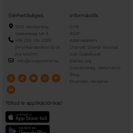
Elérhetőségek
Információk
5100 Jászberény,
GYIK
Szabadság tér 3.
ÁSZF
+36 (30) 016-2359
Adatvédelem
(munkanapokon 10-16
Utánvét Ellenőr kivonat
óra között)
Süti Szabályzat
info@cooponline.hu
Elállási jog
Szavatosság, reklamáció
Blog
Étrendek, receptek
Töltsd le applikációnkat!