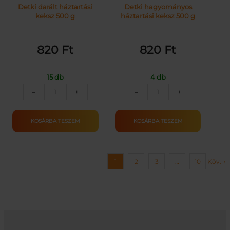
Detki darált háztartási
Detki hagyományos
keksz 500 g
háztartási keksz 500 g
820
Ft
820
Ft
15 db
4 db
DETKI
DETKI
–
+
–
+
HÁZTARTÁSI
HÁZTARTÁSI
KEKSZ
KEKSZ
DARÁLT
500G
KOSÁRBA TESZEM
KOSÁRBA TESZEM
500G
mennyiség
mennyiség
1
2
3
…
10
Köv.