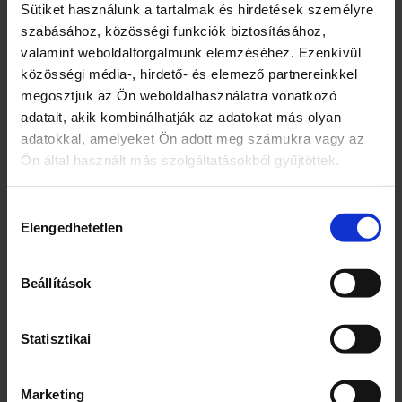
0,7 l
Sütiket használunk a tartalmak és hirdetések személyre
szabásához, közösségi funkciók biztosításához,
5990
Ft
700
Ft
valamint weboldalforgalmunk elemzéséhez. Ezenkívül
7990
Ft
közösségi média-, hirdető- és elemező partnereinkkel
megosztjuk az Ön weboldalhasználatra vonatkozó
2 db
11 db
adatait, akik kombinálhatják az adatokat más olyan
COOP
ZWACK
–
+
–
+
MÉZES
UNICUM
adatokkal, amelyeket Ön adott meg számukra vagy az
PUSZEDLI
40%
Ön által használt más szolgáltatásokból gyűjtöttek.
FAHÉJAS
0.7L
KOSÁRBA TESZEM
KOSÁRBA TESZEM
200G
mennyiség
mennyiség
Hozzájárulás
Elengedhetetlen
kiválasztása
Beállítások
Statisztikai
Baileys eredeti ír
Győri Pilóta vaníliás ízű
Marketing