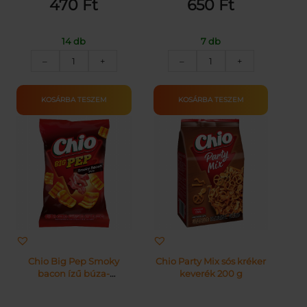
470
Ft
650
Ft
14 db
7 db
KALIFA
CHIO
–
+
–
+
DATOLYA
TACCOS
TÁLCÁS
65G
200G
mennyiség
KOSÁRBA TESZEM
KOSÁRBA TESZEM
mennyiség
Chio Big Pep Smoky
Chio Party Mix sós kréker
bacon ízű búza-
keverék 200 g
burgonyasnack 65 g