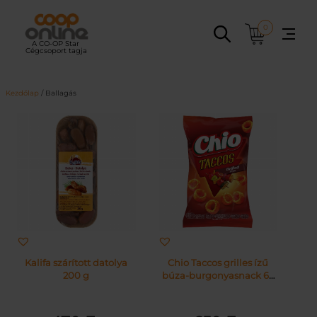
Ugrás
a
0
tartalomhoz
Kezdőlap
/ Ballagás
Kalifa szárított datolya
Chio Taccos grilles ízű
200 g
búza-burgonyasnack 65
g