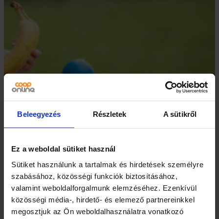
Beleegyezés
Részletek
A sütikről
Mit csomagoljunk a
Ez a weboldal sütiket használ
gyereknek tízóraira?
Sütiket használunk a tartalmak és hirdetések személyre
szabásához, közösségi funkciók biztosításához,
valamint weboldalforgalmunk elemzéséhez. Ezenkívül
A fejlődésben lévő kisiskolások számára igen fontos,
közösségi média-, hirdető- és elemező partnereinkkel
hogy tápanyagban gazdag ételeket fogyasszanak a
megosztjuk az Ön weboldalhasználatra vonatkozó