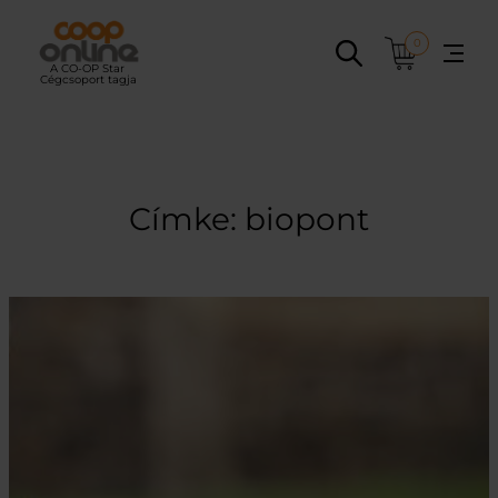
Ugrás
a
0
tartalomhoz
Címke:
biopont