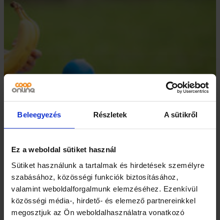
Beleegyezés
Részletek
A sütikről
Mit csomagoljunk a
Ez a weboldal sütiket használ
gyereknek tízóraira?
Sütiket használunk a tartalmak és hirdetések személyre
szabásához, közösségi funkciók biztosításához,
valamint weboldalforgalmunk elemzéséhez. Ezenkívül
A fejlődésben lévő kisiskolások számára igen fontos,
közösségi média-, hirdető- és elemező partnereinkkel
hogy tápanyagban gazdag ételeket fogyasszanak a
megosztjuk az Ön weboldalhasználatra vonatkozó