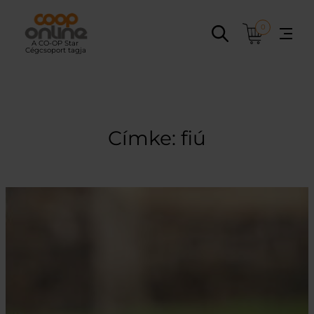
Ugrás
a
0
tartalomhoz
Címke:
fiú