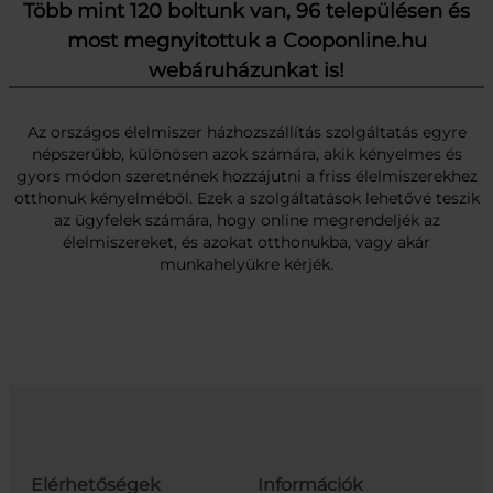
Több mint 120 boltunk van, 96 településen és
most megnyitottuk a Cooponline.hu
webáruházunkat is!
Az országos élelmiszer házhozszállítás szolgáltatás egyre
népszerűbb, különösen azok számára, akik kényelmes és
gyors módon szeretnének hozzájutni a friss élelmiszerekhez
otthonuk kényelméből. Ezek a szolgáltatások lehetővé teszik
az ügyfelek számára, hogy online megrendeljék az
élelmiszereket, és azokat otthonukba, vagy akár
munkahelyükre kérjék.
Elérhetőségek
Információk