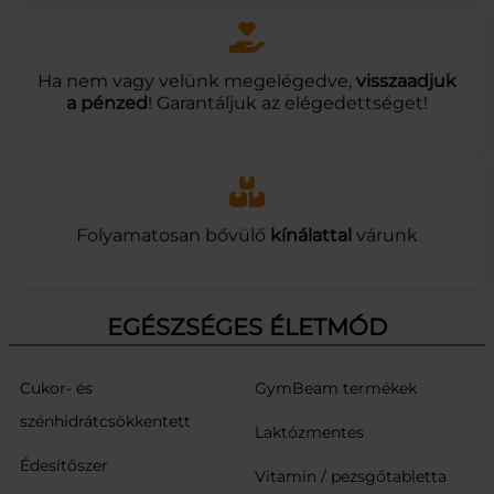
Ha nem vagy velünk megelégedve,
visszaadjuk
a pénzed
! Garantáljuk az elégedettséget!
Folyamatosan bővülő
kínálattal
várunk
EGÉSZSÉGES ÉLETMÓD
Cukor- és
GymBeam termékek
szénhidrátcsökkentett
Laktózmentes
Édesítőszer
Vitamin / pezsgőtabletta