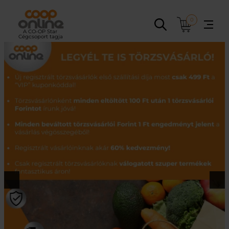
Ugrás
a
0
tartalomhoz