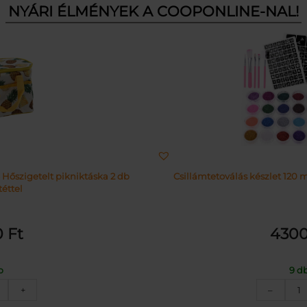
NYÁRI ÉLMÉNYEK A COOPONLINE-NAL!
 Hőszigetelt pikniktáska 2 db
Csillámtetoválás készlet 120 m
éttel
0
Ft
430
b
9 d
nanász
C
+
–
intás
k