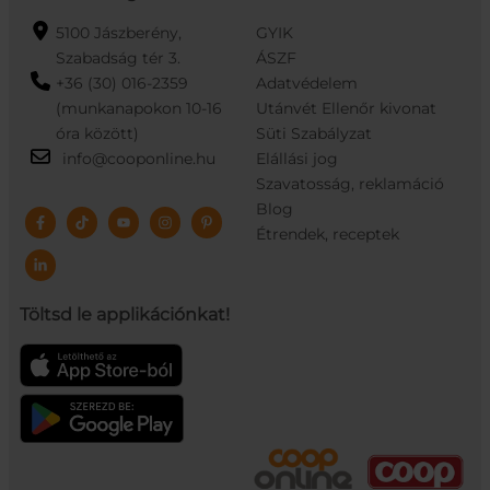
5100 Jászberény,
GYIK
Szabadság tér 3.
ÁSZF
+36 (30) 016-2359
Adatvédelem
(munkanapokon 10-16
Utánvét Ellenőr kivonat
óra között)
Süti Szabályzat
info@cooponline.hu
Elállási jog
Szavatosság, reklamáció
Blog
Étrendek, receptek
Töltsd le applikációnkat!