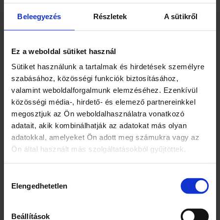
n
Hagyományos watt megfelelőség 121 W
n
Feszültség tartomány 220-240 V
Beleegyezés
Részletek
A sütikről
y
Működési hőmérséklet -20 – +40 °C
i
IP Védettség IP20
s
Átmérő 380 mm
é
Ez a weboldal sütiket használ
g
Magasság 105 mm
Sütiket használunk a tartalmak és hirdetések személyre
Színhőmérséklet 3 000 K
szabásához, közösségi funkciók biztosításához,
Világítástecnikai Adatok
valamint weboldalforgalmunk elemzéséhez. Ezenkívül
Fényáram 2 000 lm
közösségi média-, hirdető- és elemező partnereinkkel
Színhőmérséklet WW
megosztjuk az Ön weboldalhasználatra vonatkozó
Világítási szög 120 °
adatait, akik kombinálhatják az adatokat más olyan
Chip típusa SMD
adatokkal, amelyeket Ön adott meg számukra vagy az
Színvisszaadási index >80
Ön által használt más szolgáltatásokból gyűjtöttek.
Hozzájárulás
Elengedhetetlen
kiválasztása
Kapcsolódó termékek
Beállítások