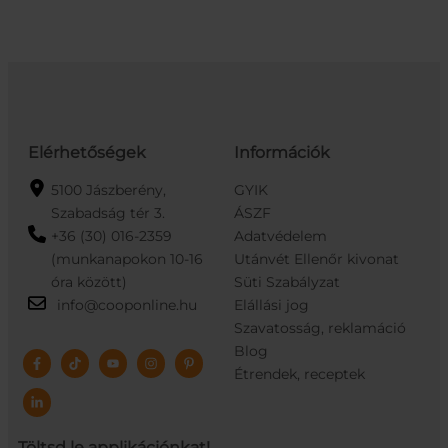
Fa/Fekete
Fekete
mennyiség
mennyiség
Elérhetőségek
Információk
5100 Jászberény,
GYIK
Szabadság tér 3.
ÁSZF
+36 (30) 016-2359
Adatvédelem
(munkanapokon 10-16
Utánvét Ellenőr kivonat
óra között)
Süti Szabályzat
info@cooponline.hu
Elállási jog
Szavatosság, reklamáció
Blog
Étrendek, receptek
Töltsd le applikációnkat!