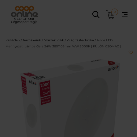
Ugrás
a
0
tartalomhoz
Kezdőlap
/
Termékeink
/
Műszaki cikk
/
Világítástechnika
/ Avide LED
Mennyezeti Lámpa Gaia 24W 380*105mm WW 3000K | KÜLÖN CSOMAG |