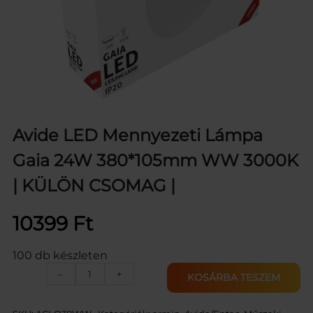
Avide LED Mennyezeti Lámpa
Gaia 24W 380*105mm WW 3000K
| KÜLÖN CSOMAG |
10399
Ft
100 db készleten
A
–
+
KOSÁRBA TESZEM
v
i
d