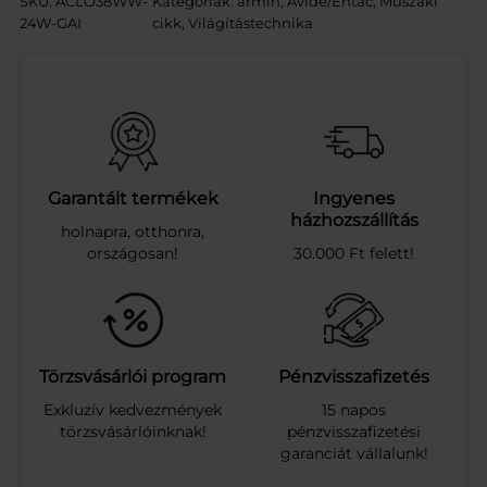
SKU:
ACLO38WW-
Kategóriák:
armin
, 
Avide/Entac
, 
Műszaki
e
24W-GAI
cikk
, 
Világítástechnika
L
E
D
M
e
n
n
y
Garantált termékek
Ingyenes
e
házhozszállítás
holnapra, otthonra,
z
országosan!
30.000 Ft felett!
e
t
i
L
á
m
Törzsvásárlói program
Pénzvisszafizetés
p
Exkluzív kedvezmények
15 napos
a
törzsvásárlóinknak!
pénzvisszafizetési
G
garanciát vállalunk!
a
i