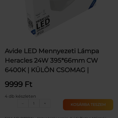
Avide LED Mennyezeti Lámpa
Heracles 24W 395*66mm CW
6400K | KÜLÖN CSOMAG |
9999
Ft
4 db készleten
A
–
+
KOSÁRBA TESZEM
v
i
d