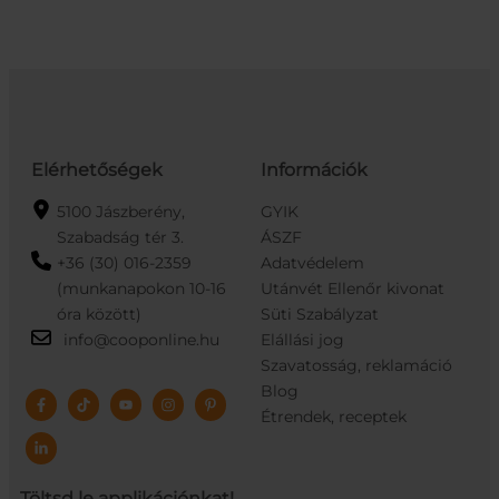
Fekete
Fekete
mennyiség
mennyiség
Elérhetőségek
Információk
5100 Jászberény,
GYIK
Szabadság tér 3.
ÁSZF
+36 (30) 016-2359
Adatvédelem
(munkanapokon 10-16
Utánvét Ellenőr kivonat
óra között)
Süti Szabályzat
info@cooponline.hu
Elállási jog
Szavatosság, reklamáció
Blog
Étrendek, receptek
Töltsd le applikációnkat!