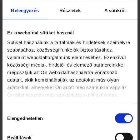
K
Hagyományos watt megfelelőség 141 W
m
Feszültség tartomány 220-240 V
Beleegyezés
Részletek
A sütikről
e
Működési hőmérséklet -20 – +40 °C
n
IP Védettség IP20
n
Átmérő 395 mm
y
Ez a weboldal sütiket használ
i
Magasság 66 mm
Sütiket használunk a tartalmak és hirdetések személyre
s
Színhőmérséklet 6 400 K
szabásához, közösségi funkciók biztosításához,
é
Világítástecnikai Adatok
g
valamint weboldalforgalmunk elemzéséhez. Ezenkívül
Fényáram 2 200 lm
közösségi média-, hirdető- és elemező partnereinkkel
Színhőmérséklet CW
megosztjuk az Ön weboldalhasználatra vonatkozó
Világítási szög 120 °
adatait, akik kombinálhatják az adatokat más olyan
Chip típusa SMD
adatokkal, amelyeket Ön adott meg számukra vagy az
Színvisszaadási index >80
Ön által használt más szolgáltatásokból gyűjtöttek.
Hozzájárulás
Elengedhetetlen
kiválasztása
Kapcsolódó termékek
Beállítások