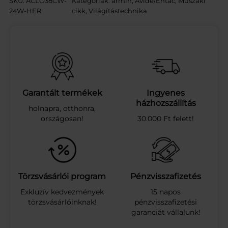
SKU:
ACLO38CW-
Kategóriák:
armin
, 
Avide/Entac
, 
Műszaki
e
24W-HER
cikk
, 
Világítástechnika
L
E
D
M
e
n
n
y
Garantált termékek
Ingyenes
e
házhozszállítás
holnapra, otthonra,
z
országosan!
30.000 Ft felett!
e
t
i
L
á
m
Törzsvásárlói program
Pénzvisszafizetés
p
Exkluzív kedvezmények
15 napos
a
törzsvásárlóinknak!
pénzvisszafizetési
H
garanciát vállalunk!
e
r