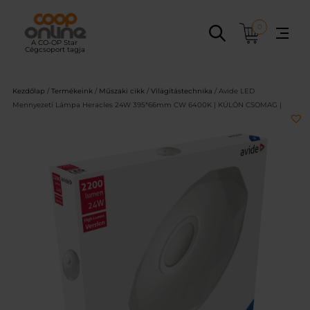
Ugrás
a
0
tartalomhoz
Kezdőlap
/
Termékeink
/
Műszaki cikk
/
Világítástechnika
/ Avide LED
Mennyezeti Lámpa Heracles 24W 395*66mm CW 6400K | KÜLÖN CSOMAG |