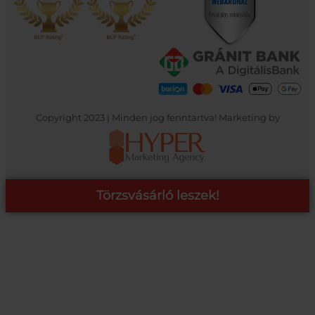
Copyright 2023 | Minden jog fenntartva! Marketing by
Törzsvásárló leszek!
COOP ONLINE – TÖRZSVÁSÁRLÓI PROGRAM
A Coop Online-nál értékeljük hűséged, így létre hoztunk egy
törzsvásárlói programot, amely azonnali kedvezményekre,
pontgyűjtésre és beváltásra, illetve további szuper ajánlatokra
jogosít fel.