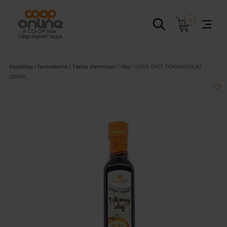
Ugrás
a
0
tartalomhoz
Kezdőlap
/
Termékeink
/
Tartós élelmiszer
/
Olaj
/ LOVE DIET TÖKMAGOLAJ
250ML