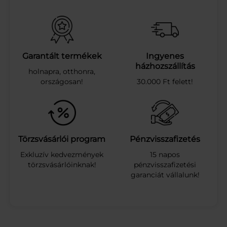
E
T
T
Ö
K
M
Garantált termékek
Ingyenes
A
házhozszállítás
holnapra, otthonra,
G
országosan!
30.000 Ft felett!
O
L
A
J
2
5
Törzsvásárlói program
Pénzvisszafizetés
0
Exkluzív kedvezmények
15 napos
M
törzsvásárlóinknak!
pénzvisszafizetési
L
garanciát vállalunk!
m
e
n
n
y
i