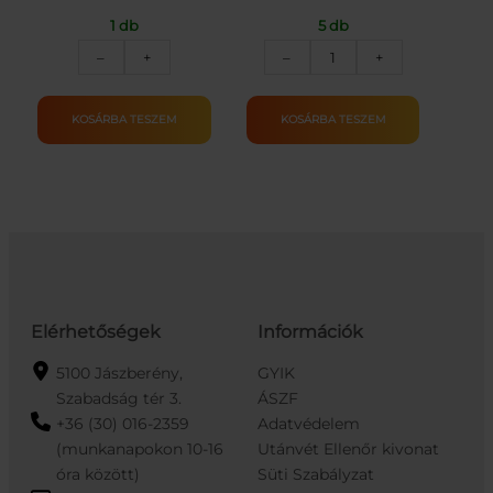
1 db
5 db
COOP
GOLD
–
+
–
+
ÉTKEZÉSI
PACK
BÚZADARA
DEMERARA
1KG
NÁDCUKOR
KOSÁRBA TESZEM
KOSÁRBA TESZEM
mennyiség
1KG
mennyiség
Elérhetőségek
Információk
5100 Jászberény,
GYIK
Szabadság tér 3.
ÁSZF
+36 (30) 016-2359
Adatvédelem
(munkanapokon 10-16
Utánvét Ellenőr kivonat
óra között)
Süti Szabályzat