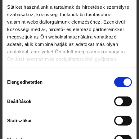
Sütiket használunk a tartalmak és hirdetések személyre
szabásához, közösségi funkciók biztosításához,
valamint weboldalforgalmunk elemzéséhez. Ezenkívül
közösségi média-, hirdető- és elemező partnereinkkel
megosztjuk az Ön weboldalhasználatra vonatkozó
Kapcsolódó termékek
adatait, akik kombinálhatják az adatokat más olyan
adatokkal, amelyeket Ön adott meg számukra vagy az
Ön által használt más szolgáltatásokból gyűjtöttek.
Hozzájárulás
Elengedhetetlen
kiválasztása
Beállítások
Kalifa lencse 500 g
Szatmári
búzafinomliszt BL-55 1
kg
Statisztikai
820
Ft
290
Ft