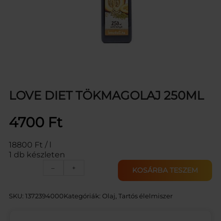
LOVE DIET TÖKMAGOLAJ 250ML
4700
Ft
18800 Ft / l
1 db készleten
L
–
+
KOSÁRBA TESZEM
O
V
E
SKU:
1372394000
Kategóriák:
Olaj
, 
Tartós élelmiszer
D
I