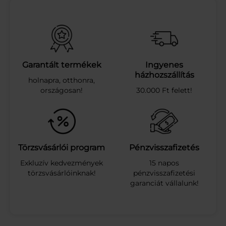
T
T
Ö
M
B
A
B
Garantált termékek
Ingyenes
Y
házhozszállítás
holnapra, otthonra,
F
országosan!
30.000 Ft felett!
Ü
R
D
Ő
S
Z
Törzsvásárlói program
Pénzvisszafizetés
I
Exkluzív kedvezmények
15 napos
V
törzsvásárlóinknak!
pénzvisszafizetési
A
garanciát vállalunk!
C
S
0
9
9