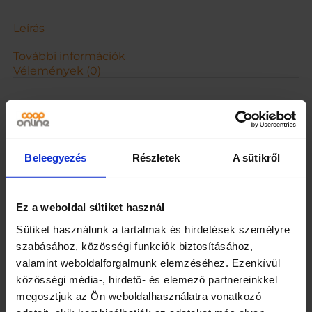
m
e
Leírás
n
n
További információk
y
Vélemények (0)
i
s
é
MULTY PÖTTÖM BABY FÜRDŐSZIVACS 099
g
Beleegyezés
Részletek
A sütikről
Kapcsolódó termékek
Ez a weboldal sütiket használ
Sütiket használunk a tartalmak és hirdetések személyre
szabásához, közösségi funkciók biztosításához,
valamint weboldalforgalmunk elemzéséhez. Ezenkívül
közösségi média-, hirdető- és elemező partnereinkkel
megosztjuk az Ön weboldalhasználatra vonatkozó