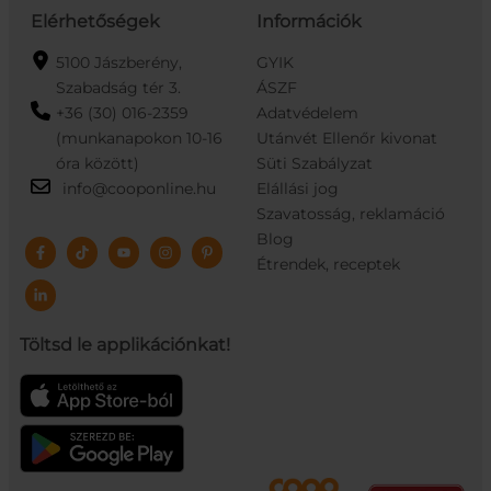
Elérhetőségek
Információk
5100 Jászberény,
GYIK
Szabadság tér 3.
ÁSZF
+36 (30) 016-2359
Adatvédelem
(munkanapokon 10-16
Utánvét Ellenőr kivonat
óra között)
Süti Szabályzat
info@cooponline.hu
Elállási jog
Szavatosság, reklamáció
Blog
Étrendek, receptek
Töltsd le applikációnkat!