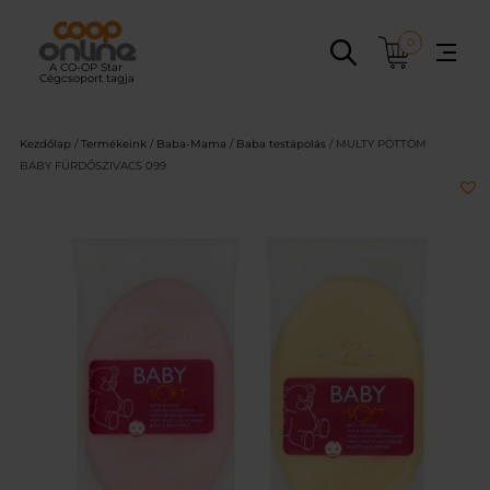
Ugrás
a
0
tartalomhoz
Kezdőlap
/
Termékeink
/
Baba-Mama
/
Baba testápolás
/ MULTY PÖTTÖM
BABY FÜRDŐSZIVACS 099