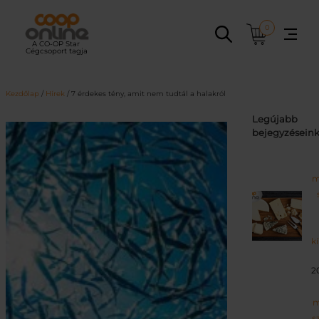
Ugrás
a
0
tartalomhoz
Kezdőlap
/
Hírek
/ 7 érdekes tény, amit nem tudtál a halakról
Legújabb
bejegyzésein
m
k
2
m
s