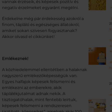
vannak érzéseik, és képesek pozitív és
negatív érzelmeket egyaránt megélni.
Érdekelne még pár érdekesség azokról a
2
finom, tápláló és egészséges állatokról,
K
amiket sokan szívesen fogyasztanak?
Akkor olvasd el cikkünket!
b
a
k
Emlékeznek!
é
h
A közhiedelemmel ellentétben a halaknak
nagyszerű emlékezőképességük van.
Egyes halfajok képesek felismerni és
2
emlékezni az emberekre, akik
A
táplálékjutalmat adnak nekik. A
é
tisztogatóhalak, mint fentebb leírtuk,
képesek felismerni a rendszeresen
tisztított „klienseiket”, amelyek akár 100