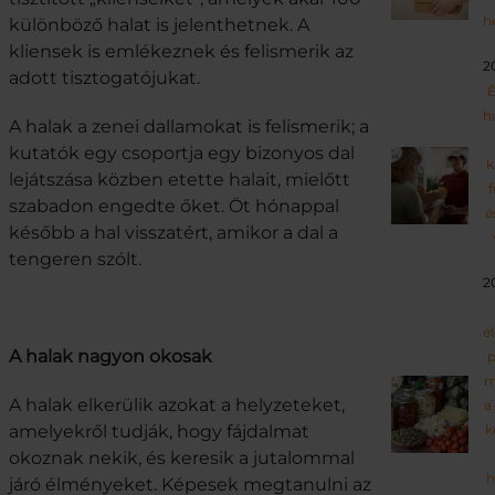
h
különböző halat is jelenthetnek. A
kliensek is emlékeznek és felismerik az
2
adott tisztogatójukat.
É
h
A halak a zenei dallamokat is felismerik; a
kutatók egy csoportja egy bizonyos dal
k
lejátszása közben etette halait, mielőtt
f
szabadon engedte őket. Öt hónappal
é
később a hal visszatért, amikor a dal a
tengeren szólt.
2
é
A halak nagyon okosak
p
m
A halak elkerülik azokat a helyzeteket,
a
amelyekről tudják, hogy fájdalmat
k
okoznak nekik, és keresik a jutalommal
h
járó élményeket. Képesek megtanulni az