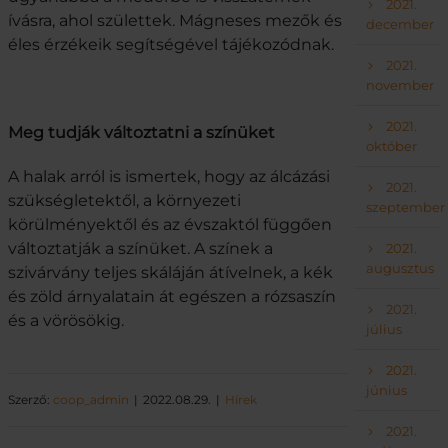
2021.
ívásra, ahol születtek. Mágneses mezők és
december
éles érzékeik segítségével tájékozódnak.
2021.
november
2021.
Meg tudják változtatni a színüket
október
A halak arról is ismertek, hogy az álcázási
2021.
szükségletektől, a környezeti
szeptember
körülményektől és az évszaktól függően
változtatják a színüket. A színek a
2021.
augusztus
szivárvány teljes skáláján átívelnek, a kék
és zöld árnyalatain át egészen a rózsaszín
2021.
és a vörösökig.
július
2021.
június
Szerző:
coop_admin
2022.08.29.
Hírek
2021.