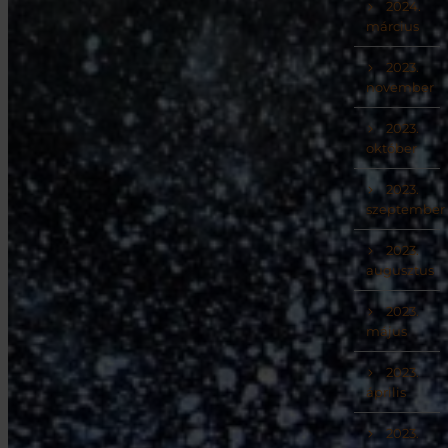
2024.
március
2023.
november
2023.
október
2023.
szeptember
2023.
augusztus
2023.
május
2023.
április
2023.