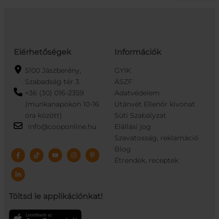
Elérhetőségek
Információk
5100 Jászberény,
GYIK
Szabadság tér 3.
ÁSZF
+36 (30) 016-2359
Adatvédelem
(munkanapokon 10-16
Utánvét Ellenőr kivonat
óra között)
Süti Szabályzat
info@cooponline.hu
Elállási jog
Szavatosság, reklamáció
Blog
Étrendek, receptek
Töltsd le applikációnkat!