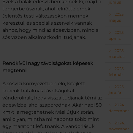
Ezek a halak édesvízben kelnek ki, majd a
június
tengerbe úsznak, ahol felnőtté érnek.
2025.
Jelentős testi változásokon mennek
május
keresztül, és speciális szerveik vannak
ahhoz, hogy mind az édesvízben, mind a
2025.
sós vízben alkalmazkodni tudjanak.
április
2025.
március
Rendkívül nagy távolságokat képesek
2025.
megtenni
február
A sósvízi környezetben élő, kifejlett
2025.
lazacok hatalmas távolságokat
január
vándorolnak, hogy vissza tudjanak térni az
édesvízbe, ahol szaporodnak. Akár napi 50
2024.
december
km-t is megtehetnek ívási útjuk során,
ami olyan, mintha mi naponta több mint
2024.
egy maratont lefutnánk. A vándorlásuk
november