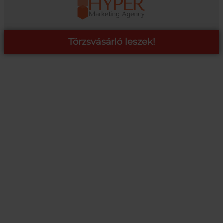
Törzsvásárló leszek!
COOP ONLINE – TÖRZSVÁSÁRLÓI PROGRAM
A Coop Online-nál értékeljük hűséged, így létre hoztunk egy
törzsvásárlói programot, amely azonnali kedvezményekre,
pontgyűjtésre és beváltásra, illetve további szuper ajánlatokra
jogosít fel.
RÉSZLETEK