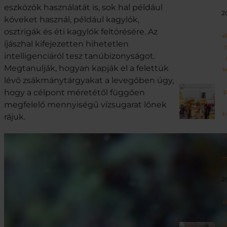
eszközök használatát is, sok hal például
2
köveket használ, például kagylók,
osztrigák és éti kagylók feltörésére. Az
é
íjászhal kifejezetten hihetetlen
intelligenciáról tesz tanúbizonyságot.
Megtanulják, hogyan kapják el a felettük
k
lévő zsákmánytárgyakat a levegőben úgy,
hogy a célpont méretétől függően
p
megfelelő mennyiségű vízsugarat lőnek
b
rájuk.
m
m
2
é
r
m