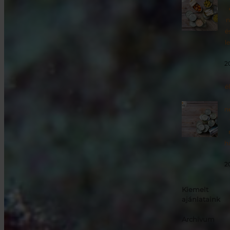
n
é
l
2
é
n
h
2
Kiemelt
ajánlataink
Archívum