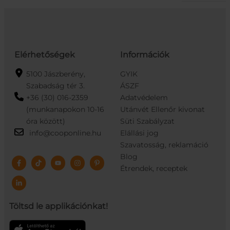
Elérhetőségek
Információk
5100 Jászberény,
GYIK
Szabadság tér 3.
ÁSZF
+36 (30) 016-2359
Adatvédelem
(munkanapokon 10-16
Utánvét Ellenőr kivonat
óra között)
Süti Szabályzat
info@cooponline.hu
Elállási jog
Szavatosság, reklamáció
Blog
Étrendek, receptek
Töltsd le applikációnkat!