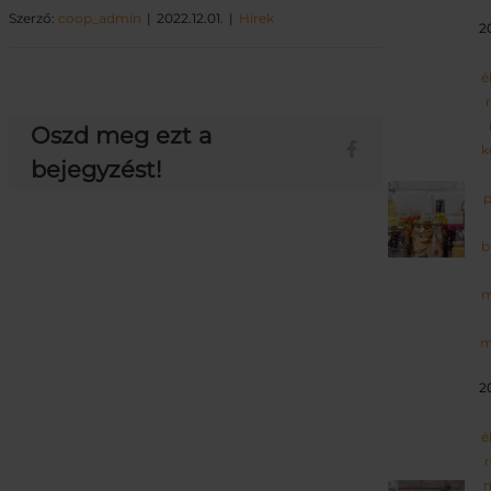
Szerző:
coop_admin
2022.12.01.
Hírek
2
é
Oszd meg ezt a
k
bejegyzést!
p
b
m
m
2
é
r
m