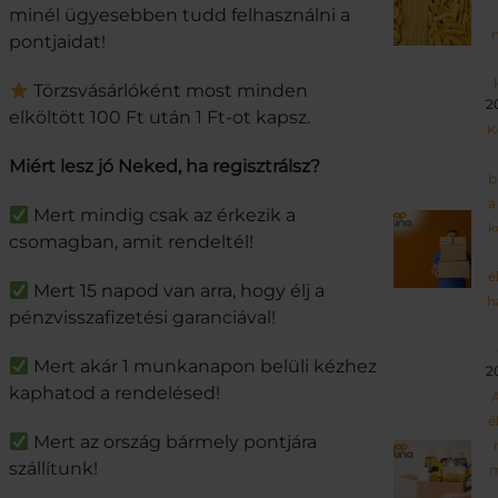
minél ügyesebben tudd felhasználni a
pontjaidat!
Törzsvásárlóként most minden
2
elköltött 100 Ft után 1 Ft-ot kapsz.
K
Miért lesz jó Neked, ha regisztrálsz?
b
a
Mert mindig csak az érkezik a
k
csomagban, amit rendeltél!
é
Mert 15 napod van arra, hogy élj a
h
pénzvisszafizetési garanciával!
Mert akár 1 munkanapon belüli kézhez
2
kaphatod a rendelésed!
A
é
Mert az ország bármely pontjára
szállítunk!