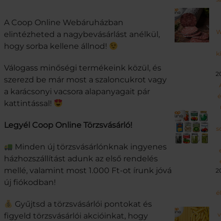
A Coop Online Webáruházban
W
elintézheted a nagybevásárlást anélkül,
hogy sorba kellene állnod!
k
Válogass minőségi termékeink közül
, és
2
szerezd be már most a szaloncukrot vagy
a karácsonyi vacsora alapanyagait pár
é
kattintással!
Legyél Coop Online Törzsvásárló!
s
Minden új törzsvásárlónknak ingyenes
házhozszállítást adunk az első rendelés
mellé, valamint most 1.000 Ft-ot írunk jóvá
2
új fiókodban!
é
Gyűjtsd a törzsvásárlói pontokat és
v
figyeld törzsvásárlói akcióinkat, hogy