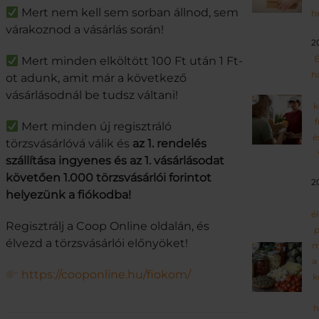
Mert nem kell sem sorban állnod, sem
h
várakoznod a vásárlás során!
2
É
Mert minden elköltött 100 Ft után 1 Ft-
h
ot adunk, amit már a következő
vásárlásodnál be tudsz váltani!
k
f
Mert minden új regisztráló
é
törzsvásárlóvá válik és
az 1. rendelés
szállítása ingyenes és az 1. vásárlásodat
követően 1.000 törzsvásárlói forintot
2
helyezünk a fiókodba!
é
Regisztrálj a Coop Online oldalán, és
p
élvezd a törzsvásárlói előnyöket!
m
a
https://cooponline.hu/fiokom/
k
h