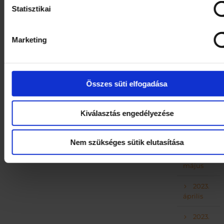
2024.
Statisztikai
március
2023.
Marketing
november
2023.
október
Összes süti elfogadása
2023.
szeptember
Kiválasztás engedélyezése
2023.
augusztus
Nem szükséges sütik elutasítása
2023.
május
2023.
április
2023.