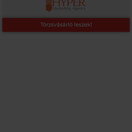
Törzsvásárló leszek!
COOP ONLINE – TÖRZSVÁSÁRLÓI PROGRAM
A Coop Online-nál értékeljük hűséged, így létre hoztunk egy
törzsvásárlói programot, amely azonnali kedvezményekre,
pontgyűjtésre és beváltásra, illetve további szuper ajánlatokra
jogosít fel.
RÉSZLETEK