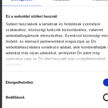
2024.
október
Ez a weboldal sütiket használ
2024.
Sütiket használunk a tartalmak és hirdetések személyre
szeptember
szabásához, közösségi funkciók biztosításához, valamint
weboldalforgalmunk elemzéséhez. Ezenkívül közösségi méd
2024.
augusztus
hirdető- és elemező partnereinkkel megosztjuk az Ön
weboldalhasználatra vonatkozó adatait, akik kombinálhatják
2024.
adatokat más olyan adatokkal, amelyeket Ön adott meg
július
számukra vagy az Ön által használt más szolgáltatásokból
gyűjtöttek.
2024.
június
Hozzájárulás
2024.
Elengedhetetlen
kiválasztása
május
2024.
Beállítások
április