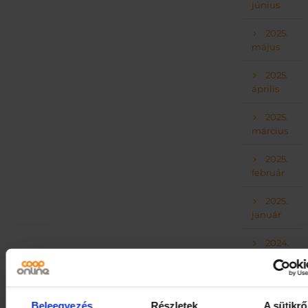
június
2025.
május
2025.
április
2025.
március
2025.
február
2025.
január
2024.
december
2024.
november
Beleegyezés
Részletek
A sütikrő