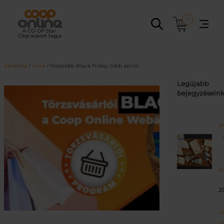
Ugrás
a
0
tartalomhoz
Kezdőlap
/
Hírek
/ Hosszabb Black Friday, több akció!
Legújabb
bejegyzésein
m
k
2
m
s