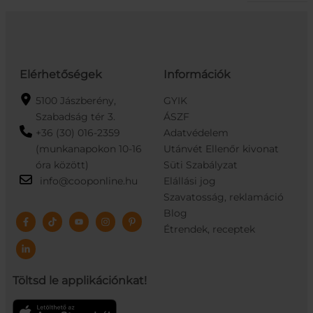
Elérhetőségek
Információk
5100 Jászberény,
GYIK
Szabadság tér 3.
ÁSZF
+36 (30) 016-2359
Adatvédelem
(munkanapokon 10-16
Utánvét Ellenőr kivonat
óra között)
Süti Szabályzat
info@cooponline.hu
Elállási jog
Szavatosság, reklamáció
Blog
Étrendek, receptek
Töltsd le applikációnkat!