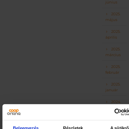
június
2025.
május
2025.
április
2025.
március
2025.
február
2025.
január
2024.
december
2024.
november
Beleegyezés
Részletek
A sütikrő