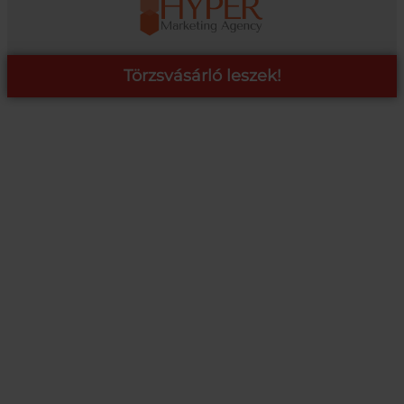
Törzsvásárló leszek!
COOP ONLINE – TÖRZSVÁSÁRLÓI PROGRAM
A Coop Online-nál értékeljük hűséged, így létre hoztunk egy
törzsvásárlói programot, amely azonnali kedvezményekre,
pontgyűjtésre és beváltásra, illetve további szuper ajánlatokra
jogosít fel.
RÉSZLETEK