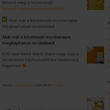
Ismerd meg a részleteket:
https://cooponline.hu/kiszallitas/
Akár már a következő munkanapra
2
megkaphatod rendelésed!
K
Akár már a következő munkanapra
b
megkaphatod rendelésed!
a
k
A 30 ezer forint feletti (nem nagy súlyú)
rendelések házhozszállítása továbbra is
é
ingyenes!
h
2
Szerző:
coop_admin
2023.08.07.
Hírek
A
é