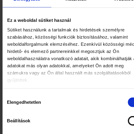
2024.
október
Ez a weboldal sütiket használ
2024.
Sütiket használunk a tartalmak és hirdetések személyre
szeptember
szabásához, közösségi funkciók biztosításához, valamint
weboldalforgalmunk elemzéséhez. Ezenkívül közösségi méd
2024.
augusztus
hirdető- és elemező partnereinkkel megosztjuk az Ön
weboldalhasználatra vonatkozó adatait, akik kombinálhatják
2024.
adatokat más olyan adatokkal, amelyeket Ön adott meg
július
számukra vagy az Ön által használt más szolgáltatásokból
gyűjtöttek.
2024.
június
Hozzájárulás
2024.
Elengedhetetlen
kiválasztása
május
2024.
Beállítások
április