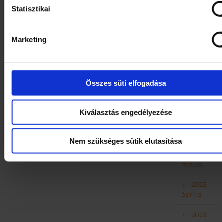
2024.
Statisztikai
március
2023.
Marketing
november
2023.
október
Összes süti elfogadása
2023.
szeptember
Kiválasztás engedélyezése
2023.
augusztus
Nem szükséges sütik elutasítása
2023.
május
2023.
április
2023.