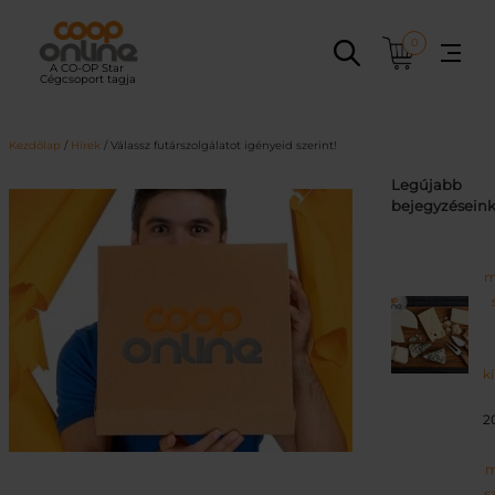
Ugrás
a
0
tartalomhoz
Kezdőlap
/
Hírek
/ Válassz futárszolgálatot igényeid szerint!
Legújabb
bejegyzésein
m
k
2
m
s