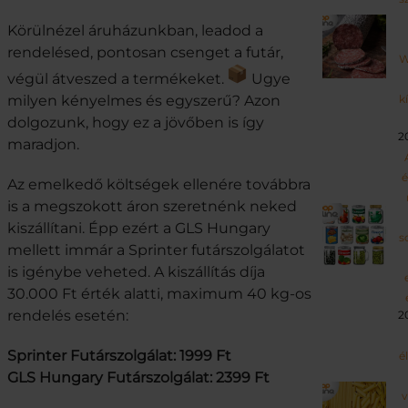
Körülnézel áruházunkban, leadod a
rendelésed, pontosan csenget a futár,
W
végül átveszed a termékeket.
Ugye
milyen kényelmes és egyszerű? Azon
k
dolgozunk, hogy ez a jövőben is így
2
maradjon.
é
Az emelkedő költségek ellenére továbbra
is a megszokott áron szeretnénk neked
kiszállítani. Épp ezért a GLS Hungary
s
mellett immár a Sprinter futárszolgálatot
is igénybe veheted. A kiszállítás díja
30.000 Ft érték alatti, maximum 40 kg-os
rendelés esetén:
2
Sprinter Futárszolgálat: 1999 Ft
é
GLS Hungary Futárszolgálat: 2399 Ft
v