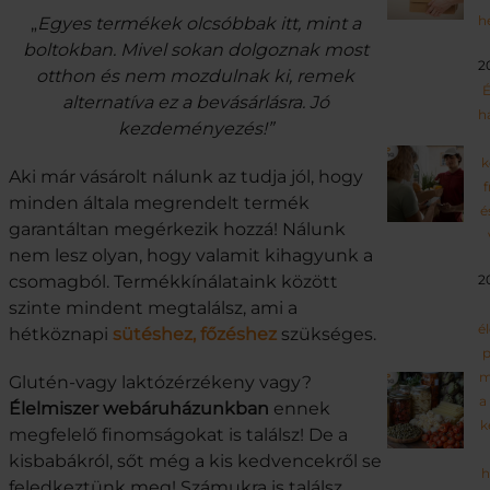
h
„
Egyes termékek olcsóbbak itt, mint a
boltokban. Mivel sokan dolgoznak most
2
otthon és nem mozdulnak ki, remek
É
alternatíva ez a bevásárlásra. Jó
h
kezdeményezés!”
k
Aki már vásárolt nálunk az tudja jól, hogy
f
minden általa megrendelt termék
é
garantáltan megérkezik hozzá! Nálunk
nem lesz olyan, hogy valamit kihagyunk a
csomagból. Termékkínálataink között
2
szinte mindent megtalálsz, ami a
é
hétköznapi
sütéshez, főzéshez
szükséges.
p
m
Glutén-vagy laktózérzékeny vagy?
a
Élelmiszer webáruházunkban
ennek
k
megfelelő finomságokat is találsz! De a
kisbabákról, sőt még a kis kedvencekről se
h
feledkeztünk meg! Számukra is találsz