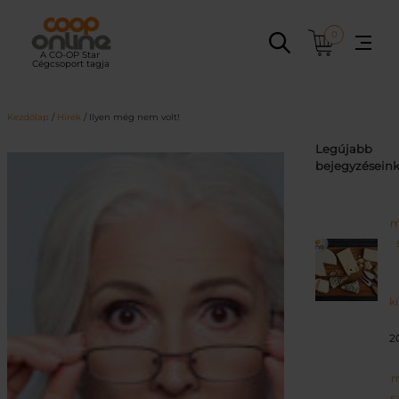
Ugrás
a
0
tartalomhoz
Kezdőlap
/
Hírek
/ Ilyen még nem volt!
Legújabb
bejegyzésein
m
k
2
m
s