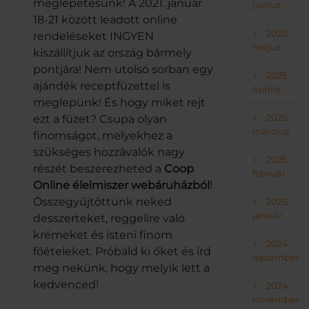
meglepetésünk! A 2021. január
június
18-21 között leadott online
2025.
rendeléseket INGYEN
május
kiszállítjuk az ország bármely
pontjára! Nem utolsó sorban egy
2025.
ajándék receptfüzettel is
április
meglepünk! És hogy miket rejt
2025.
ezt a füzet? Csupa olyan
március
finomságot, melyekhez a
szükséges hozzávalók nagy
2025.
részét beszerezheted a
Coop
február
Online élelmiszer webáruházból
!
Összegyűjtöttünk neked
2025.
január
desszerteket, reggelire való
krémeket és isteni finom
2024.
főételeket. Próbáld ki őket és írd
december
meg nekünk, hogy melyik lett a
kedvenced!
2024.
november