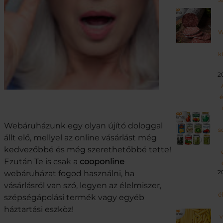
W
k
2
é
Webáruházunk egy olyan újító dologgal
s
állt elő, mellyel az online vásárlást még
kedvezőbbé és még szerethetőbbé tette!
Ezután Te is csak a
cooponline
2
webáruházat fogod használni, ha
vásárlásról van szó, legyen az élelmiszer,
é
szépségápolási termék vagy egyéb
háztartási eszköz!
v