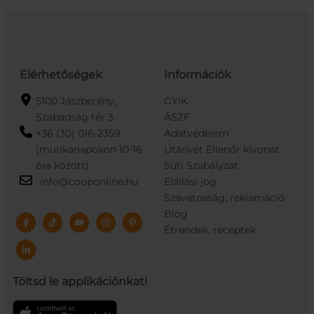
Elérhetőségek
Információk
5100 Jászberény,
GYIK
Szabadság tér 3.
ÁSZF
+36 (30) 016-2359
Adatvédelem
(munkanapokon 10-16
Utánvét Ellenőr kivonat
óra között)
Süti Szabályzat
info@cooponline.hu
Elállási jog
Szavatosság, reklamáció
Blog
Étrendek, receptek
Töltsd le applikációnkat!