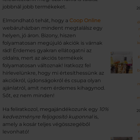
jobbnál jobb termékeket.
2
Elmondható tehát, hogy a
Coop Online
é
webáruházban mindent megtalálsz egy
helyen, jó áron. Bizony, hiszen
folyamatosan megújuló akciók is várnak
k
rád! Érdemes gyakran ellátogatni az
p
oldalra, mert az akciós termékek
folyamatosan változnak! Iratkozz fel
b
hírlevelünkre, hogy mi értesíthessünk az
akciókról, újdonságokról és csupa olyan
m
ajánlatról, amit nem érdemes kihagynod.
Sőt, ez nem minden!
m
Ha feliratkozol, megajándékozunk egy
10%
2
kedvezményre feljogosító kuponnal
is,
amely a kosár teljes végösszegéből
é
levonható!
r
m