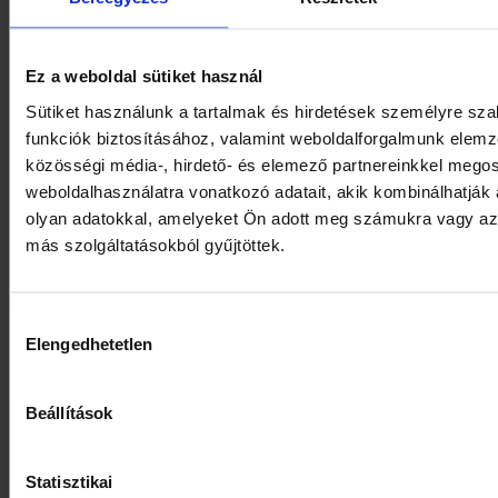
március
2023.
február
Ez a weboldal sütiket használ
Sütiket használunk a tartalmak és hirdetések személyre sz
2023.
funkciók biztosításához, valamint weboldalforgalmunk elem
január
közösségi média-, hirdető- és elemező partnereinkkel mego
2022.
weboldalhasználatra vonatkozó adatait, akik kombinálhatják
december
olyan adatokkal, amelyeket Ön adott meg számukra vagy az 
más szolgáltatásokból gyűjtöttek.
2022.
november
Szerző:
coop_admin
2021.01.19.
Hírek
Hozzájárulás
2022.
Elengedhetetlen
október
kiválasztása
2022.
Beállítások
szeptember
Oszd meg ezt a
bejegyzést!
2022.
Statisztikai
augusztus