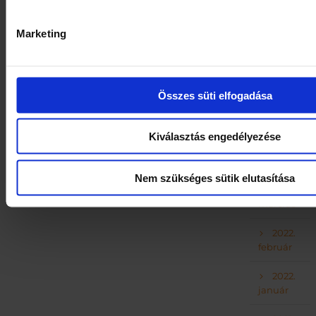
2022.
július
Marketing
2022.
június
Összes süti elfogadása
2022.
május
Kiválasztás engedélyezése
2022.
április
Nem szükséges sütik elutasítása
2022.
március
2022.
február
2022.
január