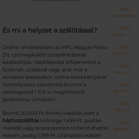
2026.
augusztus
2026.
És mi a helyzet a szállítással?
július
Online rendelésedet az MPL Magyar Posta
2026.
június
Zrt. csomagküldő szolgáltatásával
kézbesítjük. Vásárlásodat kifizetheted a
2026.
futárnak, utalással vagy akár már a
május
rendelés leadásakor, online bankkártyával.
Személyesen szeretnéd átvenni a
2026.
április
csomagodat? Ezt is megteheted
jászberényi címükön!
2026.
március
Bruttó 20.000 Ft értékű vásárlás alatt a
házhozszállítás
költsége 1.499 Ft, postán
2026.
maradó vagy posta ponton történő átvétel
február
esetén, pedig 1.199 Ft. Utánvétel esetén