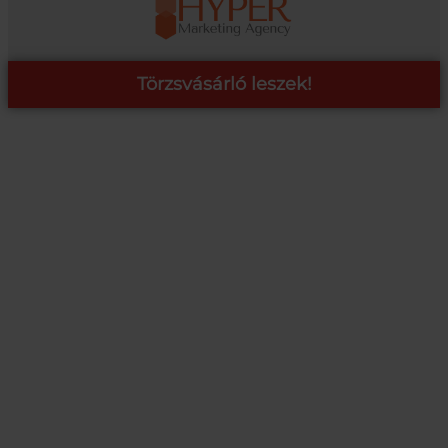
Törzsvásárló leszek!
COOP ONLINE – TÖRZSVÁSÁRLÓI PROGRAM
A Coop Online-nál értékeljük hűséged, így létre hoztunk egy
törzsvásárlói programot, amely azonnali kedvezményekre,
pontgyűjtésre és beváltásra, illetve további szuper ajánlatokra
jogosít fel.
RÉSZLETEK