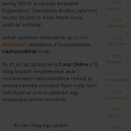
2026.
pedig 799 Ft, a vásárlás értékétől
január
függetlenül. Személyes átvétel, valamint
bruttó 20.000 Ft érték felett nincs
2025.
szállítási költség!
december
Sokan azonban ódzkodnak az
online
2025.
november
élelmiszer
vásárlástól, a hosszadalmas
házhozszállítás
miatt.
2025.
október
És itt jön az újításunk! A
Coop Online
a 12
óráig leadott rendeléseket akár 1
2025.
munkanapon belül kiszállítja neked, az
szeptember
ország bármely pontjára! Ilyen még nem
2025.
volt! Ezzel az online vásárlást egy
augusztus
magasabb szintre emeltük.
2025.
július
És van még egy szuper
2025.