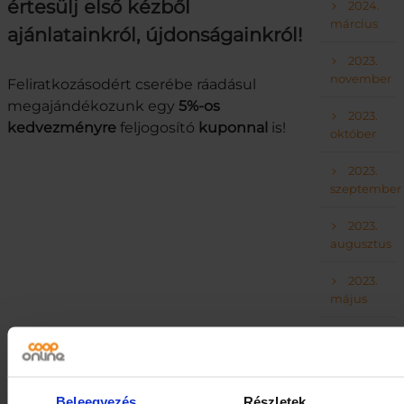
értesülj első kézből
2024.
március
ajánlatainkról, újdonságainkról!
2023.
november
Feliratkozásodért cserébe ráadásul
megajándékozunk egy
5%-os
2023.
kedvezményre
feljogosító
kuponnal
is!
október
2023.
szeptember
2023.
augusztus
2023.
május
2023.
április
2023.
Beleegyezés
Részletek