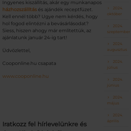
Ingyenes kiszállítás, akár egy munkanapos
2024.
házhozszállítás
és ajándék receptfüzet.
október
Kell ennél több? Ugye nem kérdés, hogy
hol fogod elintézni a bevásárlásodat?
2024.
Siess, hiszen ahogy már említettük, az
szeptember
ajánlatunk január 24-ig tart!
2024.
augusztus
Üdvözlettel,
2024.
Cooponline.hu csapata
július
www.cooponline.hu
2024.
június
2024.
május
2024.
április
Iratkozz fel hírlevelünkre és