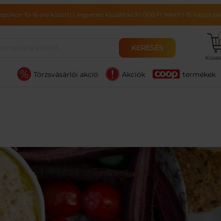
pokon 10-16 óra között)
|
Ingyenes kiszállítás 30.000 Ft felett!
|
15 napos pén
KERESÉS
Kosa
Törzsvásárlói akció
Akciók
termékek