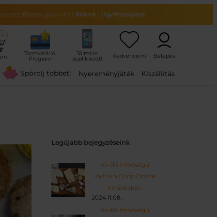
zvisszafizetési garancia!
|
Rólunk
|
Ügyfélszolgálat
0
ram
Spórolj többet!
Nyereményjáték
Kiszállítás
Legújabb bejegyzéseink
Kiváló minőségű
sajtok a Coop Online
kínálatában
2024.11.08.
Kiváló minőségű