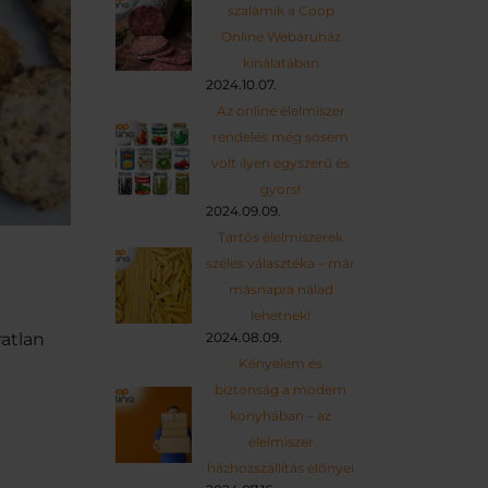
szalámik a Coop
Online Webáruház
kínálatában
2024.10.07.
Az online élelmiszer
rendelés még sosem
volt ilyen egyszerű és
gyors!
2024.09.09.
Tartós élelmiszerek
széles választéka – már
másnapra nálad
lehetnek!
ratlan
2024.08.09.
Kényelem és
biztonság a modern
konyhában – az
élelmiszer
házhozszállítás előnyei