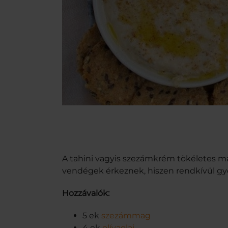
A tahini vagyis szezámkrém tökéletes már
vendégek érkeznek, hiszen rendkívül gyo
Hozzávalók:
5 ek
szezámmag
4 ek
olívaolaj