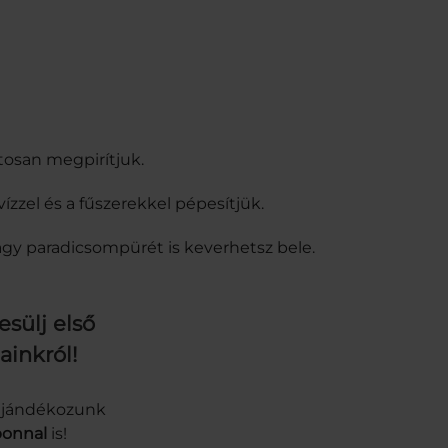
osan megpirítjuk.
 vízzel és a fűszerekkel pépesítjük.
agy paradicsompürét is keverhetsz bele.
esülj első
ainkról!
gajándékozunk
onnal
is!