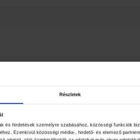
Részletek
ál
mak és hirdetések személyre szabásához, közösségi funkciók biz
hez. Ezenkívül közösségi média-, hirdető- és elemező partner
zó adatait, akik kombinálhatják az adatokat más olyan adatokka