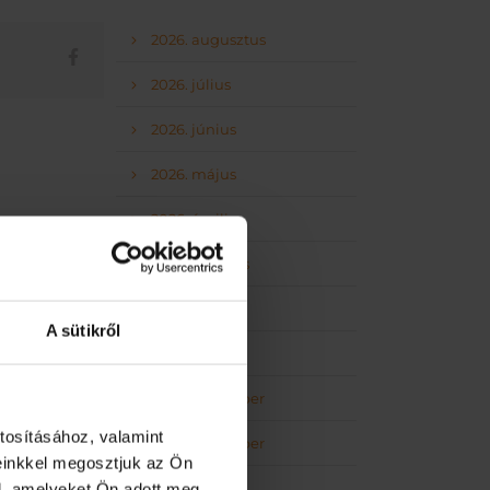
2026. augusztus
2026. július
2026. június
2026. május
2026. április
2026. március
2026. február
A sütikről
2026. január
2025. december
tosításához, valamint
2025. november
einkkel megosztjuk az Ön
2025. október
l, amelyeket Ön adott meg