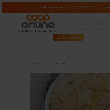
Ugrás
info@cooponline.hu
|
+36 (30) 016-2359
|
(munkana
a
tartalomhoz
Termékeink
Kezdőlap
/
Receptek
/ Tahini