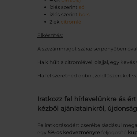
ízlés szerint
só
ízlés szerint
bors
2 ek
citromlé
Elkészítés:
A szezámmagot száraz serpenyőben óvat
Ha kihűlt a citromlével, olajjal, egy kevés
Ha fel szeretnéd dobni, zöldfűszereket v
Iratkozz fel hírlevelünkre és ért
kézből ajánlatainkról, újdonság
Feliratkozásodért cserébe ráadásul me
egy
5%-os kedvezményre
feljogosító
kup