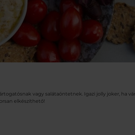
togatósnak vagy salátaöntetnek. Igazi jolly joker, ha vá
rsan elkészíthető!