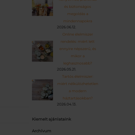
és biztonságos
megoldás a
mindennapokra
2026.06.12.
Online élelmiszer
rendelés: miért lett
ennyire népszerű, és
mikor a
leghasznosabb?
2026.05.21.
Tartós élelmiszer:
miért nélkülözhetetlen
a modern
háztartásokban?
2026.04.13.
Kiemelt ajánlataink
Archívum