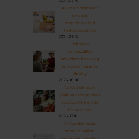
2024.07.16.
Az online élelmiszer
rendelés
megkönnyítheti
hétköznapjainkat
2024.06.12.
Élelmiszer
házhozszállítás:
kényelem, frissesség
és modern vásárlási
élmény
2026.08.06.
Tartós élelmiszer:
praktikus megoldás a
tudatos, kényelmes
háztartáshoz
2026.07.16.
Tartós élelmiszer
rendelés nyáron:
kényelmes, praktikus