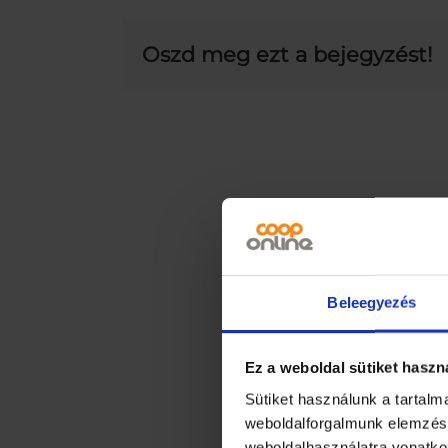
Oszd meg ezt a bejegyzést!
Beleegyezés
Ez a weboldal sütiket haszn
Sütiket használunk a tartal
weboldalforgalmunk elemzésé
weboldalhasználatra vonatko