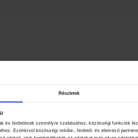
Részletek
ál
mak és hirdetések személyre szabásához, közösségi funkciók biz
hez. Ezenkívül közösségi média-, hirdető- és elemező partner
zó adatait, akik kombinálhatják az adatokat más olyan adatokka