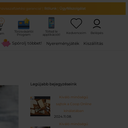
zvisszafizetési garancia!
|
Rólunk
|
Ügyfélszolgálat
0
ram
Spórolj többet!
Nyereményjáték
Kiszállítás
Legújabb bejegyzéseink
Kiváló minőségű
sajtok a Coop Online
kínálatában
2024.11.08.
Kiváló minőségű