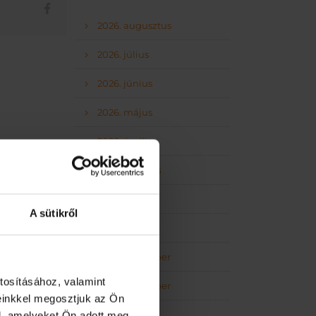
2026. augusztus
2026. július
2026. június
2026. május
2026. április
2026. március
2026. február
A sütikről
2026. január
2025. december
tosításához, valamint
2025. november
einkkel megosztjuk az Ön
2025. október
l, amelyeket Ön adott meg