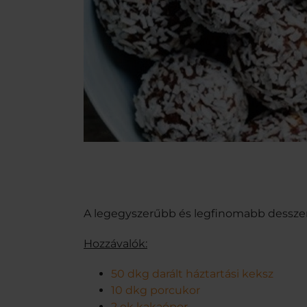
A legegyszerűbb és legfinomabb desszer
Hozzávalók:
50 dkg darált háztartási keksz
10 dkg porcukor
2 ek kakaópor