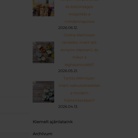
és biztonságos
megoldás a
mindennapokra
2026.06.12.
Online élelmiszer
rendelés: miért lett
ennyire népszerű, és
mikor a
leghasznosabb?
2026.05.21.
Tartós élelmiszer:
miért nélkülözhetetlen
a modern
háztartásokban?
2026.04.13.
Kiemelt ajánlataink
Archívum