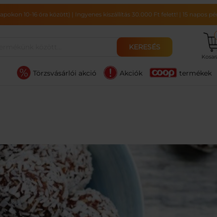
pokon 10-16 óra között)
|
Ingyenes kiszállítás 30.000 Ft felett!
|
15 napos pén
KERESÉS
Kosa
Törzsvásárlói akció
Akciók
termékek