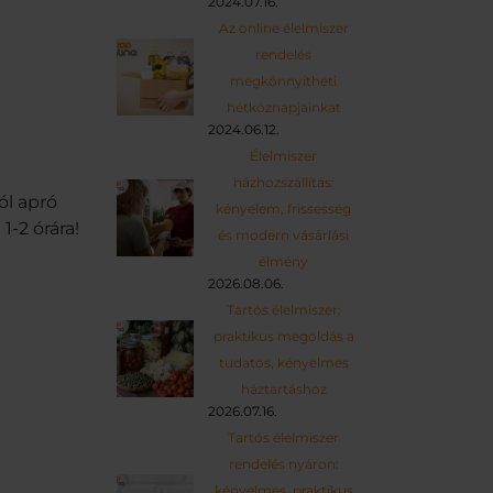
2024.07.16.
Az online élelmiszer
rendelés
megkönnyítheti
hétköznapjainkat
2024.06.12.
Élelmiszer
házhozszállítás:
ól apró
kényelem, frissesség
-2 órára!
és modern vásárlási
élmény
2026.08.06.
Tartós élelmiszer:
praktikus megoldás a
tudatos, kényelmes
háztartáshoz
2026.07.16.
Tartós élelmiszer
rendelés nyáron:
kényelmes, praktikus