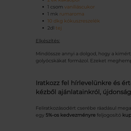
1 csom
vaníliáscukor
1 mk
rumaroma
10 dkg kókuszreszelék
2dl
tej
Elkészítés:
Mindössze annyi a dolgod, hogy a kimért
golyócskákat formázol. Ezeket meghempe
Iratkozz fel hírlevelünkre és ért
kézből ajánlatainkról, újdonság
Feliratkozásodért cserébe ráadásul me
egy
5%-os kedvezményre
feljogosító
kup