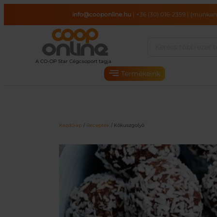
Ugrás
info@cooponline.hu
|
+36 (30) 016-2359
|
(munkana
a
tartalomhoz
Termékeink
Kezdőlap
/
Receptek
/ Kókuszgolyó