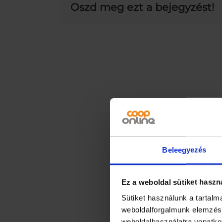
Oszd meg ezt a bejegyzést!
Beleegyezés
Ez a weboldal sütiket haszn
Sütiket használunk a tartal
weboldalforgalmunk elemzésé
weboldalhasználatra vonatko