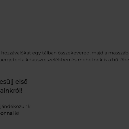
 hozzávalókat egy tálban összekevered, majd a masszáb
rgeted a kókuszreszelékben és mehetnek is a hűtőbe 1
esülj első
ainkról!
gajándékozunk
onnal
is!